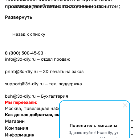
производителей автоматизированного
шаговые двигатели с постоянным магнитом;
оборудования.
шпиндели с воздушным охлаждением.
Производитель JKONGMOTOR расширяет свой
Назад к списку
ассортимент. Разрабатываются серводвигатели
переменного тока, шпиндельные двигатели.
Продукция поставляется компаниям из России,
8 (800) 500-45-93
Соединённых Штатов, Германии, Бразилии и
info@3d-diy.ru
— отдел продаж
Турции. Товары приобретают производители
print@3d-diy.ru
— 3D печать на заказ
медицинского оборудования, 3D-принтеров,
упаковочной и бытовой техники. Это
support@3d-diy.ru
— тех. поддержка
свидетельствует о высоком качестве продукции
бренда JKONGMOTOR. Торговая марка за короткий
buh@3d-diy.ru
— Бухгалтерия
промежуток времени завоевала безупречную
Мы переехали:
Москва, Павелецкая набережная, 2с1
репутацию за счёт профессионализма
Как до нас добраться, см. тут
разработчиков, инженеров, персонала
Магазин
предприятия.
Повелитель магазина
Компания
Здравствуйте! Если будут
Информация