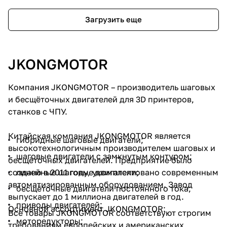
Загрузить еще
JKONGMOTOR
Компания JKONGMOTOR – производитель шаговых
и бесщёточных двигателей для 3D принтеров,
станков с ЧПУ.
Китайская компания JKONGMOTOR является
гибридные шаговые двигатели;
высокотехнологичным производителем шаговых и
шаговые двигатели с замкнутым контуром;
бесщёточных двигателей. Предприятие было
создано в 2011 году, укомплектовано современным
линейные шаговые двигатели;
автоматизированным оборудованием. Завод
бесщёточные двигатели постоянного тока;
выпускает до 1 миллиона двигателей в год.
приводы двигателей;
Основной ассортимент JKONGMOTOR:
Все товары JKONGMOTOR соответствуют строгим
моторедукторы;
требованиям европейских и американских