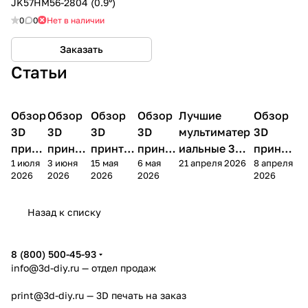
JK57HM56-2804 (0.9°)
0
0
Нет в наличии
Заказать
Статьи
Обзор
3D
Обзор
3D
Обзор
3D
Обзор
3D
Лучшие
Обзор
3D
3D принтеры
принтеры
принтеры
принтеры
принтеры
принтер
3D
3D
3D
3D
мультиматер
3D
принт
принте
принтер
принте
иальные 3D
принте
1 июля
3 июня
15 мая
6 мая
21 апреля 2026
8 апреля
ера
ра
а
ра
принтеры на
ра
2026
2026
2026
2026
2026
Bamb
Anycubi
FlashFo
Bambu
начало 2026
FlashF
u A2L
c Kobra
rge
Lab
года
orge
Назад к списку
4
Creator
X2D
AD5X
5
8 (800) 500-45-93
info@3d-diy.ru
— отдел продаж
print@3d-diy.ru
— 3D печать на заказ