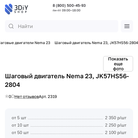
8 (800) 500-45-93
пн-пт 09:00—18:00
аговые двигатели Nema 23
Шаговый двигатель Nema 23, JK57HS56-2804
Показать
еще
фото
Шаговый двигатель Nema 23, JK57HS56-
2804
0
Нет отзывов
Арт.
2319
от 5 шт
2 350 р/шт
от 10 шт
2 250 р/шт
от 50 шт
2 100 р/шт