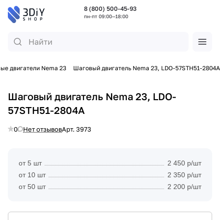
8 (800) 500-45-93
пн-пт 09:00—18:00
ые двигатели Nema 23
Шаговый двигатель Nema 23, LDO-57STH51-2804A
Шаговый двигатель Nema 23, LDO-
57STH51-2804A
0
Нет отзывов
Арт.
3973
от 5 шт
2 450 р/шт
от 10 шт
2 350 р/шт
от 50 шт
2 200 р/шт