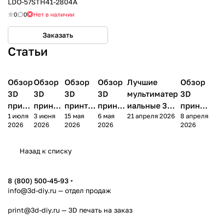
LDO-57STH41-2804A
0
0
Нет в наличии
Заказать
Статьи
Обзор
3D
Обзор
3D
Обзор
3D
Обзор
3D
Лучшие
Обзор
3D
3D принтеры
принтеры
принтеры
принтеры
принтеры
принтер
3D
3D
3D
3D
мультиматер
3D
принт
принте
принтер
принте
иальные 3D
принте
1 июля
3 июня
15 мая
6 мая
21 апреля 2026
8 апреля
ера
ра
а
ра
принтеры на
ра
2026
2026
2026
2026
2026
Bamb
Anycubi
FlashFo
Bambu
начало 2026
FlashF
u A2L
c Kobra
rge
Lab
года
orge
Назад к списку
4
Creator
X2D
AD5X
5
8 (800) 500-45-93
info@3d-diy.ru
— отдел продаж
print@3d-diy.ru
— 3D печать на заказ