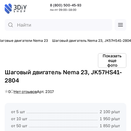
8 (800) 500-45-93
пн-пт 09:00—18:00
аговые двигатели Nema 23
Шаговый двигатель Nema 23, JK57HS41-2804
Показать
еще
фото
Шаговый двигатель Nema 23, JK57HS41-
2804
0
Нет отзывов
Арт.
2317
от 5 шт
2 100 р/шт
от 10 шт
1 950 р/шт
от 50 шт
1 850 р/шт