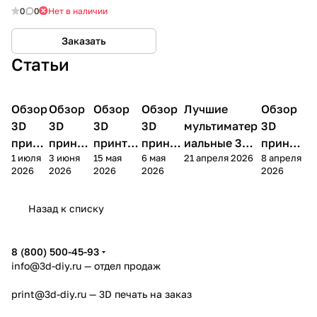
0
0
Нет в наличии
Заказать
Статьи
Обзор
3D
Обзор
3D
Обзор
3D
Обзор
3D
Лучшие
Обзор
3D
3D принтеры
принтеры
принтеры
принтеры
принтеры
принтер
3D
3D
3D
3D
мультиматер
3D
принт
принте
принтер
принте
иальные 3D
принте
1 июля
3 июня
15 мая
6 мая
21 апреля 2026
8 апреля
ера
ра
а
ра
принтеры на
ра
2026
2026
2026
2026
2026
Bamb
Anycubi
FlashFo
Bambu
начало 2026
FlashF
u A2L
c Kobra
rge
Lab
года
orge
Назад к списку
4
Creator
X2D
AD5X
5
8 (800) 500-45-93
info@3d-diy.ru
— отдел продаж
print@3d-diy.ru
— 3D печать на заказ