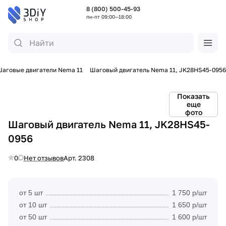
8 (800) 500-45-93
пн-пт 09:00—18:00
аговые двигатели Nema 11
Шаговый двигатель Nema 11, JK28HS45-0956
Показать
еще
фото
Шаговый двигатель Nema 11, JK28HS45-
0956
0
Нет отзывов
Арт.
2308
от 5 шт
1 750 р/шт
от 10 шт
1 650 р/шт
от 50 шт
1 600 р/шт