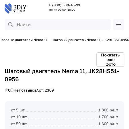
8 (800) 500-45-93
пн-пт 09:00—18:00
Шаговые двигатели Nema 11
Шаговый двигатель Nema 11, JK28HS51-0956
Показать
еще
фото
Шаговый двигатель Nema 11, JK28HS51-
0956
0
Нет отзывов
Арт.
2309
от 5 шт
1 800 р/шт
от 10 шт
1 700 р/шт
от 50 шт
1 600 р/шт