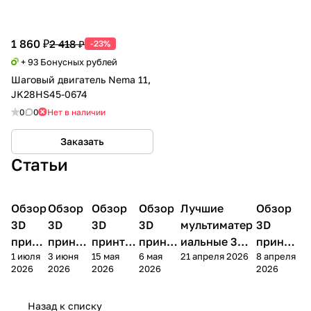
1 860 ₽
2 418 ₽
-23%
+ 93 Бонусных рублей
Шаговый двигатель Nema 11,
JK28HS45-0674
0
0
Нет в наличии
Заказать
Статьи
Обзор
3D
Обзор
3D
Обзор
3D
Обзор
3D
Лучшие
Обзор
3D
3D принтеры
принтеры
принтеры
принтеры
принтеры
принтер
3D
3D
3D
3D
мультиматер
3D
принт
принте
принтер
принте
иальные 3D
принте
1 июля
3 июня
15 мая
6 мая
21 апреля 2026
8 апреля
ера
ра
а
ра
принтеры на
ра
2026
2026
2026
2026
2026
Bamb
Anycubi
FlashFo
Bambu
начало 2026
FlashF
u A2L
c Kobra
rge
Lab
года
orge
Назад к списку
4
Creator
X2D
AD5X