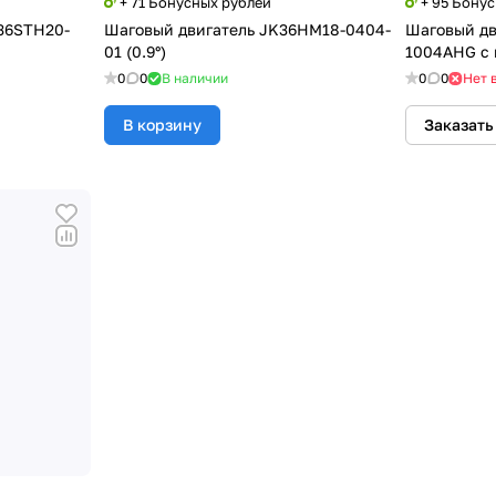
+ 71 Бонусных рублей
+ 95 Бону
36STH20-
Шаговый двигатель JK36HM18-0404-
Шаговый дв
01 (0.9°)
1004AHG с
0
0
В наличии
0
0
Нет 
В корзину
Заказать