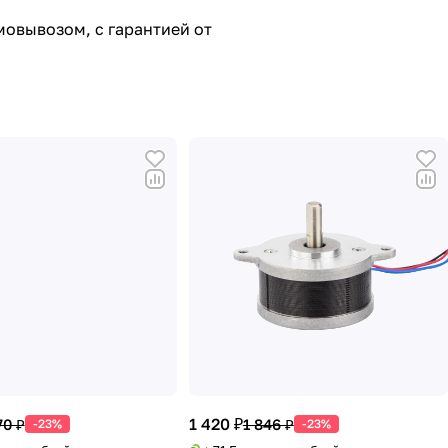
мовывозом, с гарантией от
1 420 ₽
70 ₽
1 846 ₽
-23%
-23%