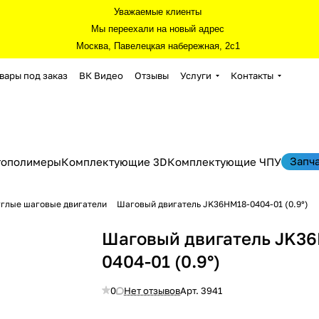
Уважаемые клиенты
Мы переехали на новый адрес
Москва, Павелецкая набережная, 2с1
вары под заказ
ВК Видео
Отзывы
Услуги
Контакты
Запч
тополимеры
Комплектующие 3D
Комплектующие ЧПУ
глые шаговые двигатели
Шаговый двигатель JK36HM18-0404-01 (0.9°)
Шаговый двигатель JK3
0404-01 (0.9°)
0
Нет отзывов
Арт.
3941