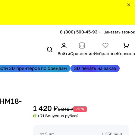
8 (800) 500-45-93
Заказать звонок
Войти
Сравнение
Избранное
Корзина
асти 3D принтеров по брендам
3D печать на заказ
6HM18-
1 420 ₽
1 846 ₽
-23%
+ 71 Бонусных рублей
от 5 шт
1 350 р/шт