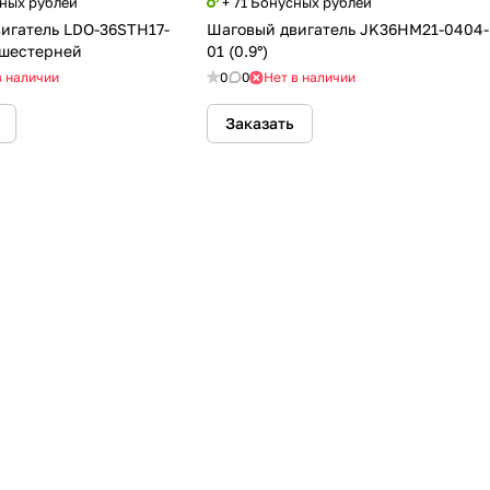
сных рублей
+ 71 Бонусных рублей
игатель LDO-36STH17-
Шаговый двигатель JK36HM21-0404-
 шестерней
01 (0.9°)
в наличии
0
0
Нет в наличии
Заказать