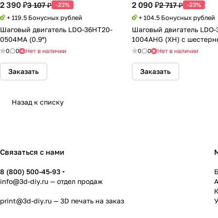
2 390 ₽
2 090 ₽
3 107 ₽
2 717 ₽
-23%
-23%
+ 119.5 Бонусных рублей
+ 104.5 Бонусных рублей
Шаговый двигатель LDO-36HT20-
Шаговый двигатель LDO-
0504MA (0.9°)
1004AHG (XH) с шестерн
0
0
Нет в наличии
0
0
Нет в наличии
Заказать
Заказать
Назад к списку
Связаться с нами
8 (800) 500-45-93
info@3d-diy.ru
— отдел продаж
К
print@3d-diy.ru
— 3D печать на заказ
У