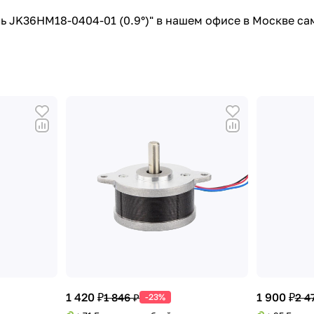
ь JK36HM18-0404-01 (0.9°)" в нашем офисе в Москве са
1 420 ₽
1 900 ₽
1 846 ₽
2 4
-23%