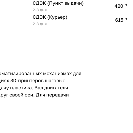
СДЭК (Пункт выдачи)
420 ₽
2-3 дня
СДЭК (Курьер)
615 ₽
2-3 дня
томатизированных механизмах для
кциях 3D-принтеров шаговые
ачу пластика. Вал двигателя
руг своей оси. Для передачи