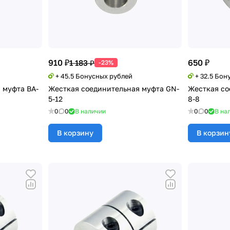
910 ₽
650 ₽
1 183 ₽
-23%
+ 45.5 Бонусных рублей
+ 32.5 Бон
 муфта BA-
Жесткая соединительная муфта GN-
Жесткая со
5-12
8-8
0
0
В наличии
0
0
В на
В корзину
В корзин