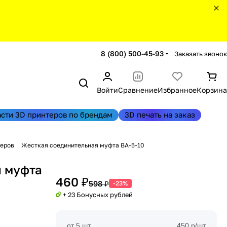
8 (800) 500-45-93
Заказать звонок
Войти
Сравнение
Избранное
Корзина
асти 3D принтеров по брендам
3D печать на заказ
теров
Жесткая соединительная муфта BA-5-10
я муфта
460 ₽
598 ₽
-23%
+ 23 Бонусных рублей
от 5 шт
450 р/шт