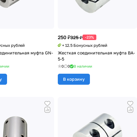
250 ₽
325 ₽
-23%
усных рублей
+ 12.5 Бонусных рублей
единительная муфта GN-
Жесткая соединительная муфта BA-
5-5
личии
0
0
В наличии
у
В корзину