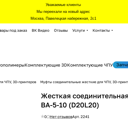
Уважаемые клиенты
Мы переехали на новый адрес
Москва, Павелецкая набережная, 2с1
вары под заказ
ВК Видео
Отзывы
Услуги
Контакты
Запч
тополимеры
Комплектующие 3D
Комплектующие ЧПУ
я ЧПУ, 3D-принтеров
Муфты соединительные жесткие для ЧПУ, 3D-прин
Жесткая соединительна
BA-5-10 (D20L20)
0
Нет отзывов
Арт.
2241