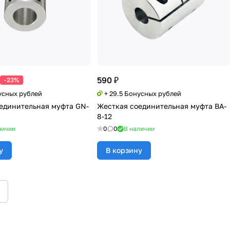
590 ₽
-23%
усных рублей
+ 29.5 Бонусных рублей
единительная муфта GN-
Жесткая соединительная муфта BA-
8-12
личии
0
0
В наличии
у
В корзину