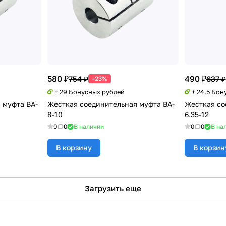
580 ₽
490 ₽
754 ₽
637 ₽
-23%
+ 29 Бонусных рублей
+ 24.5 Бон
 муфта BA-
Жесткая соединительная муфта BA-
Жесткая со
8-10
6.35-12
0
0
В наличии
0
0
В на
В корзину
В корзин
Загрузить еще