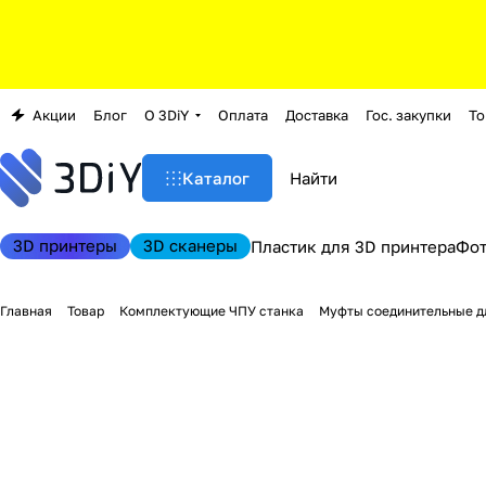
Акции
Блог
О 3DiY
Оплата
Доставка
Гос. закупки
То
Каталог
3D принтеры
3D сканеры
Пластик для 3D принтера
Фо
Главная
Товар
Комплектующие ЧПУ станка
Муфты соединительные дл