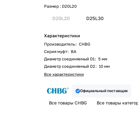
Размер :
D20L20
D20L20
D25L30
Характеристики
Производитель
:
CHBG
Серия муфт
:
BA
Диаметр соединяемый D1
:
5 мм
Диаметр соединяемый D2
:
10 мм
Все характеристики
Официальный поставщик
Все товары CHBG
Все товары катего