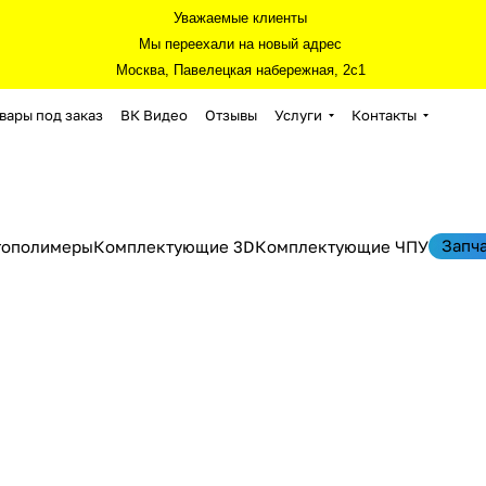
Уважаемые клиенты
Мы переехали на новый адрес
Москва, Павелецкая набережная, 2с1
вары под заказ
ВК Видео
Отзывы
Услуги
Контакты
Запч
тополимеры
Комплектующие 3D
Комплектующие ЧПУ