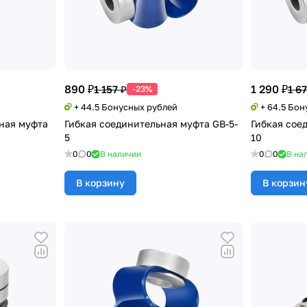
890 ₽
1 290 ₽
1 157 ₽
1 67
-23%
+ 44.5 Бонусных рублей
+ 64.5 Бо
ная муфта
Гибкая соединительная муфта GB-5-
Гибкая сое
5
10
0
0
В наличии
0
0
В на
В корзину
В корзин