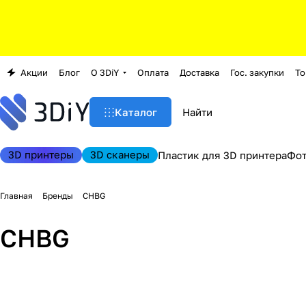
Акции
Блог
О 3DiY
Оплата
Доставка
Гос. закупки
То
Каталог
3D принтеры
3D сканеры
Пластик для 3D принтера
Фо
Главная
Бренды
CHBG
CHBG