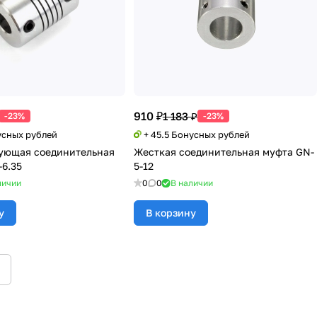
910 ₽
1 183 ₽
-23%
-23%
усных рублей
+ 45.5 Бонусных рублей
ующая соединительная
Жесткая соединительная муфта GN-
-6.35
5-12
личии
0
0
В наличии
у
В корзину