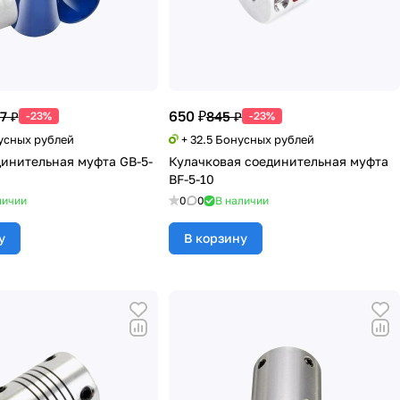
650 ₽
7 ₽
845 ₽
-23%
-23%
нусных рублей
+ 32.5 Бонусных рублей
динительная муфта GB-5-
Кулачковая соединительная муфта
BF-5-10
личии
0
0
В наличии
у
В корзину