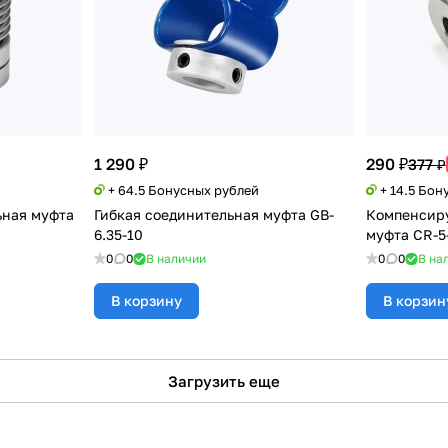
1 290 ₽
290 ₽
377 ₽
+ 64.5 Бонусных рублей
+ 14.5 Бон
ьная муфта
Гибкая соединительная муфта GB-
Компенсир
6.35-10
муфта CR-5
0
0
В наличии
0
0
В на
В корзину
В корзин
Загрузить еще