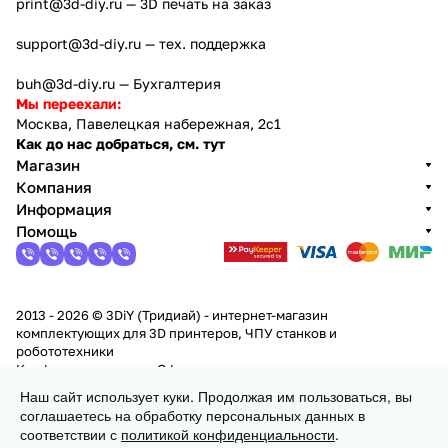
print@3d-diy.ru
— 3D печать на заказ
support@3d-diy.ru
— тех. поддержка
buh@3d-diy.ru
— Бухгалтерия
Мы переехали:
Москва, Павелецкая набережная, 2с1
Как до нас добраться, см. тут
Магазин
Компания
Информация
Помощь
2013 - 2026 © 3DiY (Тридиай) - интернет-магазин
комплектующих для 3D принтеров, ЧПУ станков и
робототехники
Конфиденциальность
Оферта
Наш сайт использует куки. Продолжая им пользоваться, вы
соглашаетесь на обработку персональных данных в
В корзину
соответствии с
политикой конфиденциальности
.