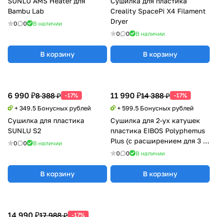
SUNLU AMS Heater для
Сушилка для пластика
Bambu Lab
Creality SpacePi X4 Filament
Dryer
0
0
В наличии
0
0
В наличии
В корзину
В корзину
6 990 ₽
11 990 ₽
8 388 ₽
14 388 ₽
-17%
-17%
+ 349.5 Бонусных рублей
+ 599.5 Бонусных рублей
Сушилка для пластика
Сушилка для 2-ух катушек
SUNLU S2
пластика EIBOS Polyphemus
Plus (с расширением для 3 кг
0
0
В наличии
катушки)
0
0
В наличии
В корзину
В корзину
14 990 ₽
17 988 ₽
-17%