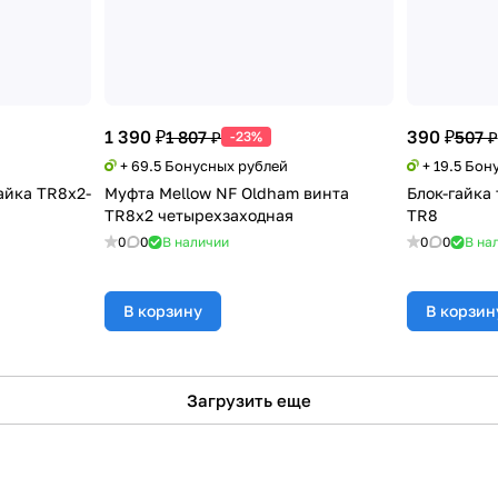
1 390 ₽
390 ₽
1 807 ₽
507 ₽
-23%
+ 69.5 Бонусных рублей
+ 19.5 Бон
айка TR8x2-
Муфта Mellow NF Oldham винта
Блок-гайка
TR8x2 четырехзаходная
TR8
0
0
В наличии
0
0
В на
В корзину
В корзин
Загрузить еще