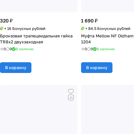
320 ₽
1 690 ₽
+ 16 Бонусных рублей
+ 84.5 Бонусных рублей
Бронзовая трапецеидальная гайка
Муфта Mellow NF Oldha
TR8x2 двухзаходная
1204
0
0
В наличии
0
0
В наличии
В корзину
В корзину