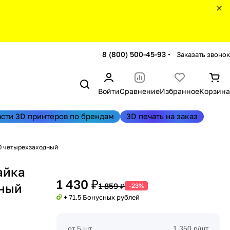
8 (800) 500-45-93
Заказать звонок
Войти
Сравнение
Избранное
Корзина
асти 3D принтеров по брендам
3D печать на заказ
0 четырехзаходный
айка
1 430 ₽
дный
1 859 ₽
-23%
+ 71.5 Бонусных рублей
от 5 шт
1 350 р/шт