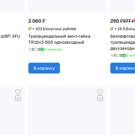
2 060 ₽
290 ₽
377 ₽
+ 103 Бонусных рублей
+ 14.5 Бон
m ШВП SFU
Трапецеидальный винт-гайка
Безлюфтова
TR10x2-500 однозаходный
трапецеида
двухзаходн
0
0
В наличии
0
0
В на
В корзину
В корзин