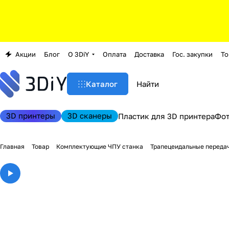
Акции
Блог
О 3DiY
Оплата
Доставка
Гос. закупки
То
Каталог
3D принтеры
3D сканеры
Пластик для 3D принтера
Фо
Главная
Товар
Комплектующие ЧПУ станка
Трапецеидальные передач