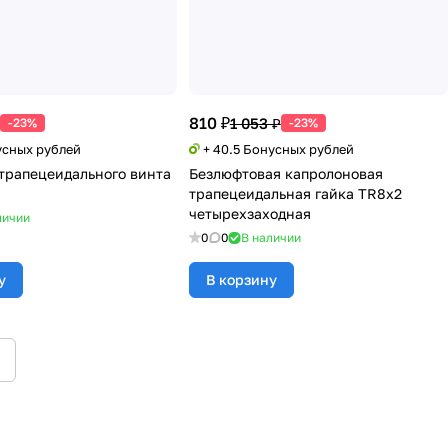
810 ₽
1 053 ₽
-23%
-23%
усных рублей
+ 40.5 Бонусных рублей
 трапецеидального винта
Безлюфтовая капролоновая
трапецеидальная гайка TR8x2
четырехзаходная
личии
0
0
В наличии
у
В корзину