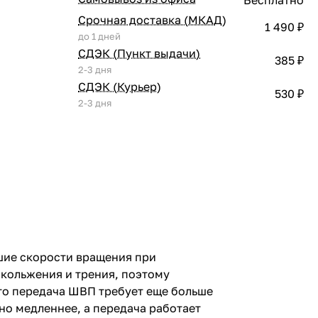
Срочная доставка (МКАД)
1 490 ₽
до 1 дней
СДЭК (Пункт выдачи)
385 ₽
2-3 дня
СДЭК (Курьер)
530 ₽
2-3 дня
ьшие скорости вращения при
кольжения и трения, поэтому
что передача ШВП требует еще больше
но медленнее, а передача работает