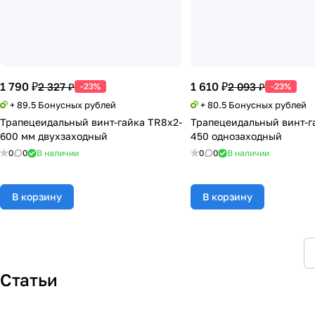
1 790 ₽
1 610 ₽
2 327 ₽
2 093 ₽
-23%
-23%
+ 89.5 Бонусных рублей
+ 80.5 Бонусных рублей
Трапецеидальный винт-гайка TR8x2-
Трапецеидальный винт-г
600 мм двухзаходный
450 однозаходный
0
0
В наличии
0
0
В наличии
В корзину
В корзину
Статьи