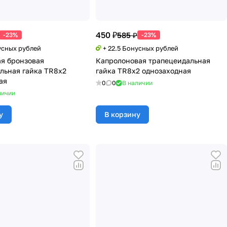
450 ₽
585 ₽
-23%
-23%
усных рублей
+ 22.5 Бонусных рублей
я бронзовая
Капролоновая трапецеидальная
льная гайка TR8x2
гайка TR8x2 однозаходная
ая
0
0
В наличии
личии
у
В корзину