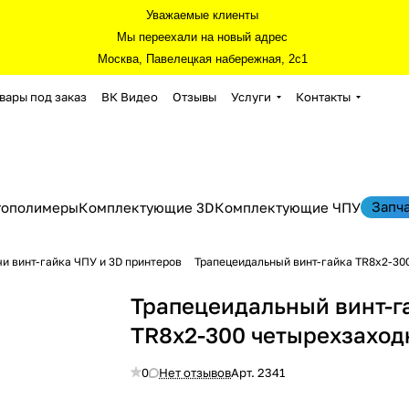
Уважаемые клиенты
Мы переехали на новый адрес
Москва, Павелецкая набережная, 2с1
вары под заказ
ВК Видео
Отзывы
Услуги
Контакты
Запч
тополимеры
Комплектующие 3D
Комплектующие ЧПУ
и винт-гайка ЧПУ и 3D принтеров
Трапецеидальный винт-гайка TR8x2-30
Трапецеидальный винт-г
TR8x2-300 четырехзахо
0
Нет отзывов
Арт.
2341