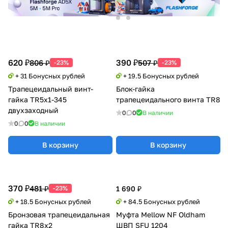
620 ₽
390 ₽
806 ₽
507 ₽
-23%
-23%
+ 31 Бонусных рублей
+ 19.5 Бонусных рублей
Трапецеидальный винт-
Блок-гайка
гайка TR5x1-345
трапецеидального винта TR8
двухзаходный
0
0
В наличии
0
0
В наличии
В корзину
В корзину
370 ₽
481 ₽
-23%
1 690 ₽
+ 18.5 Бонусных рублей
+ 84.5 Бонусных рублей
Бронзовая трапецеидальная
Муфта Mellow NF Oldham
гайка TR8x2
ШВП SFU 1204