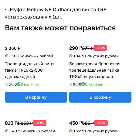
Муфта Mellow NF Oldham для винта TR8
четырехзаходная x 1шт.
Вам также может понравиться
290 ₽
377 ₽
2 060 ₽
-23%
+ 103 Бонусных рублей
+ 14.5 Бонусных рублей
Трапецеидальный винт-
Безлюфтовая бронзовая
гайка TR10x2-500
трапецеидальная гайка
однозаходный
TR8x2 двухзаходная
0
0
В наличии
0
0
В наличии
В корзину
В корзину
810 ₽
450 ₽
1 053 ₽
585 ₽
-23%
-23%
+ 40.5 Бонусных рублей
+ 22.5 Бонусных рублей