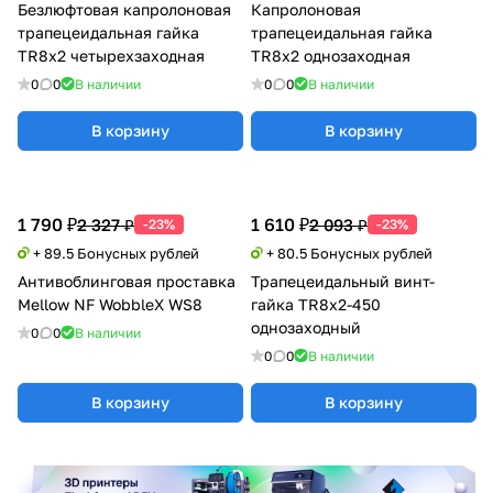
Безлюфтовая капролоновая
Капролоновая
трапецеидальная гайка
трапецеидальная гайка
TR8x2 четырехзаходная
TR8x2 однозаходная
0
0
В наличии
0
0
В наличии
В корзину
В корзину
1 790 ₽
1 610 ₽
2 327 ₽
2 093 ₽
-23%
-23%
+ 89.5 Бонусных рублей
+ 80.5 Бонусных рублей
Антивоблинговая проставка
Трапецеидальный винт-
Mellow NF WobbleX WS8
гайка TR8x2-450
однозаходный
0
0
В наличии
0
0
В наличии
В корзину
В корзину