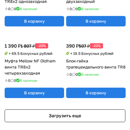
TR8x2 однозаходная
двухзаходный
0
0
В наличии
0
0
В наличии
В корзину
В корзину
1 390 ₽
390 ₽
1 807 ₽
507 ₽
-23%
-23%
+ 69.5 Бонусных рублей
+ 19.5 Бонусных рублей
Муфта Mellow NF Oldham
Блок-гайка
винта TR8x2
трапецеидального винта TR8
четырехзаходная
0
0
В наличии
0
0
В наличии
В корзину
В корзину
Загрузить еще