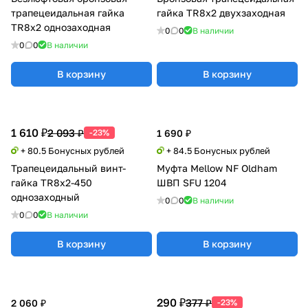
трапецеидальная гайка
гайка TR8x2 двухзаходная
TR8x2 однозаходная
0
0
В наличии
0
0
В наличии
В корзину
В корзину
1 610 ₽
2 093 ₽
-23%
1 690 ₽
+ 80.5 Бонусных рублей
+ 84.5 Бонусных рублей
Трапецеидальный винт-
Муфта Mellow NF Oldham
гайка TR8x2-450
ШВП SFU 1204
однозаходный
0
0
В наличии
0
0
В наличии
В корзину
В корзину
290 ₽
377 ₽
2 060 ₽
-23%