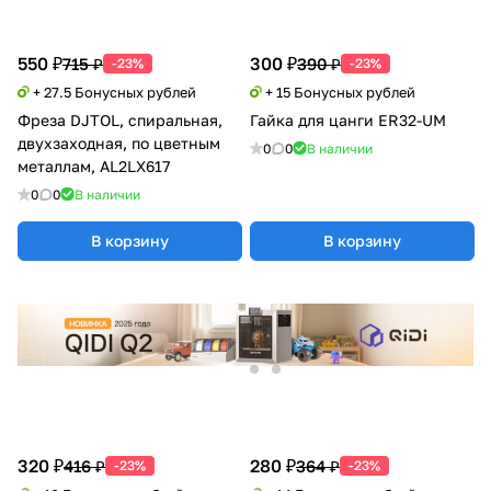
550 ₽
300 ₽
715 ₽
390 ₽
-23%
-23%
+ 27.5 Бонусных рублей
+ 15 Бонусных рублей
Фреза DJTOL, спиральная,
Гайка для цанги ER32-UM
двухзаходная, по цветным
0
0
В наличии
металлам, AL2LX617
0
0
В наличии
В корзину
В корзину
320 ₽
280 ₽
416 ₽
364 ₽
-23%
-23%