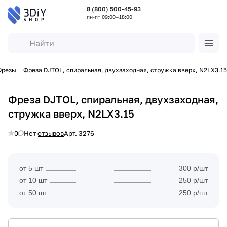
8 (800) 500-45-93
пн-пт 09:00—18:00
Фрезы
Фреза DJTOL, спиральная, двухзаходная, стружка вверх, N2LX3.15
Фреза DJTOL, спиральная, двухзаходная,
стружка вверх, N2LX3.15
0
Нет отзывов
Арт.
3276
от 5 шт
300 р/шт
от 10 шт
250 р/шт
от 50 шт
250 р/шт