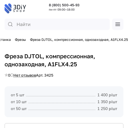
8 (800) 500-45-93
пн-пт 09:00—18:00
станка
Фрезы
Фреза DJTOL, компрессионная, однозаходная, A1FLX4.25
Фреза DJTOL, компрессионная,
однозаходная, A1FLX4.25
0
Нет отзывов
Арт.
3425
от 5 шт
1 400 р/шт
от 10 шт
1 350 р/шт
от 50 шт
1 250 р/шт