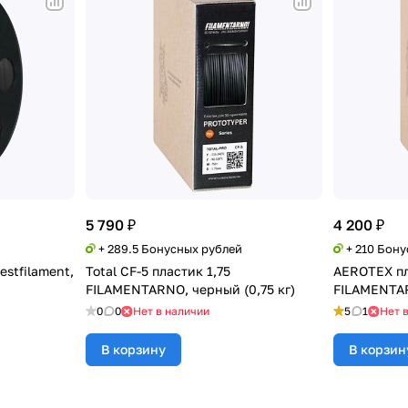
5 790 ₽
4 200 ₽
+ 289.5 Бонусных рублей
+ 210 Бон
estfilament,
Total CF-5 пластик 1,75
AEROTEX пл
FILAMENTARNO, черный (0,75 кг)
FILAMENTAR
0
0
Нет в наличии
5
1
Нет 
В корзину
В корзин