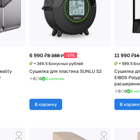
6 990 ₽
11 990 ₽
8 388 ₽
14
-17%
+ 349.5 Бонусных рублей
+ 599.5 Б
eality
Сушилка для пластика SUNLU S2
Сушилка дл
r
EIBOS Polyp
0
0
В наличии
расширение
0
0
В на
В корзину
В корзин