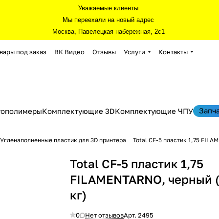
Уважаемые клиенты
Мы переехали на новый адрес
Москва, Павелецкая набережная, 2с1
вары под заказ
ВК Видео
Отзывы
Услуги
Контакты
Запч
тополимеры
Комплектующие 3D
Комплектующие ЧПУ
Угленаполненные пластик для 3D принтера
Total CF-5 пластик 1,75 FILA
Total CF-5 пластик 1,75
FILAMENTARNO, черный (
кг)
0
Нет отзывов
Арт.
2495