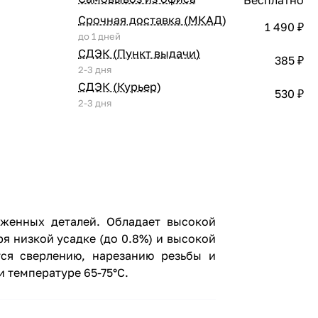
Срочная доставка (МКАД)
1 490 ₽
до 1 дней
СДЭК (Пункт выдачи)
385 ₽
2-3 дня
СДЭК (Курьер)
530 ₽
2-3 дня
уженных деталей. Обладает высокой
я низкой усадке (до 0.8%) и высокой
тся сверлению, нарезанию резьбы и
и температуре 65-75°С.