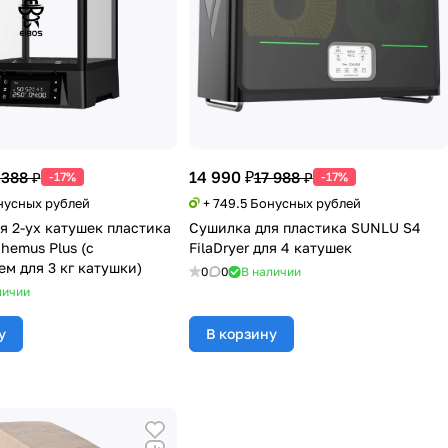
14 990 ₽
 388 ₽
17 988 ₽
-17%
-17%
онусных рублей
+ 749.5 Бонусных рублей
я 2-ух катушек пластика
Сушилка для пластика SUNLU S4
hemus Plus (с
FilaDryer для 4 катушек
м для 3 кг катушки)
0
0
В наличии
личии
у
В корзину