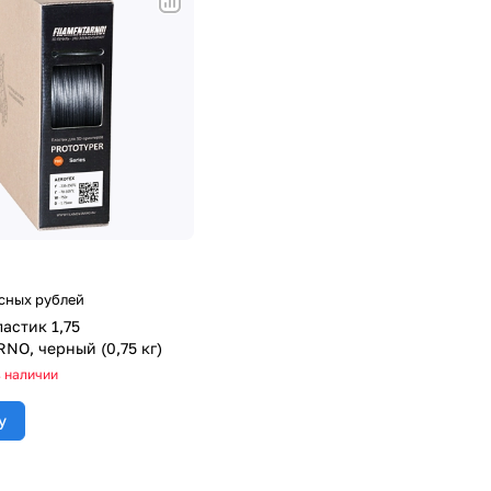
усных рублей
астик 1,75
NO, черный (0,75 кг)
в наличии
у