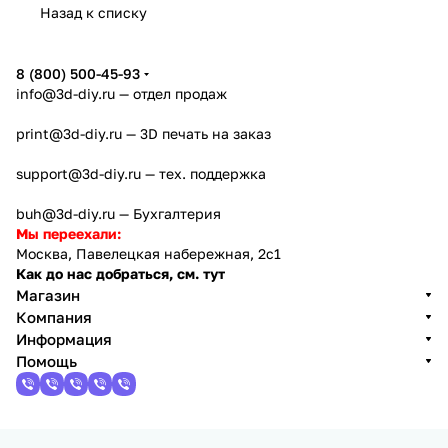
Назад к списку
4
Creator
X2D
AD5X
5
8 (800) 500-45-93
info@3d-diy.ru
— отдел продаж
print@3d-diy.ru
— 3D печать на заказ
support@3d-diy.ru
— тех. поддержка
buh@3d-diy.ru
— Бухгалтерия
Мы переехали:
Москва, Павелецкая набережная, 2с1
Как до нас добраться, см. тут
Магазин
Компания
Информация
Помощь
2013 - 2026 © 3DiY (Тридиай) - интернет-магазин