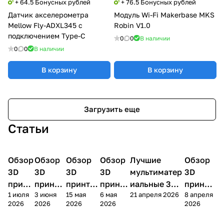
+ 64.5 Бонусных рублей
+ 76.5 Бонусных рублей
Датчик акселерометра
Модуль Wi-Fi Makerbase MKS
Mellow Fly-ADXL345 с
Robin V1.0
подключением Type-C
0
0
В наличии
0
0
В наличии
В корзину
В корзину
Загрузить еще
Статьи
Обзор
3D
Обзор
3D
Обзор
3D
Обзор
3D
Лучшие
Обзор
3D
3D принтеры
принтеры
принтеры
принтеры
принтеры
принтер
3D
3D
3D
3D
мультиматер
3D
принт
принте
принтер
принте
иальные 3D
принте
1 июля
3 июня
15 мая
6 мая
21 апреля 2026
8 апреля
ера
ра
а
ра
принтеры на
ра
2026
2026
2026
2026
2026
Bamb
Anycubi
FlashFo
Bambu
начало 2026
FlashF
u A2L
c Kobra
rge
Lab
года
orge