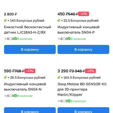
450 ₽
540 ₽
2 800 ₽
-17%
+ 140 Бонусных рублей
+ 22.5 Бонусных рублей
Емкостной бесконтактный
Индуктивный концевой
датчик LJC18A3-H-Z/BX
выключатель SN04-P
0
0
В наличии
0
0
В наличии
В корзину
В корзину
590 ₽
3 290 ₽
708 ₽
3 948 ₽
-17%
-17%
+ 29.5 Бонусных рублей
+ 164.5 Бонусных рублей
Индуктивный концевой
Зонд Mellow BD-SENSOR Kit
выключатель SN04-N
для 3D-принтера
Marlin/Klipper
0
0
В наличии
0
0
В наличии
В корзину
В корзину