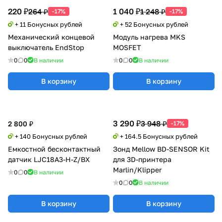
220 ₽
1 040 ₽
264 ₽
1 248 ₽
-17%
-17%
+ 11 Бонусных рублей
+ 52 Бонусных рублей
Механический концевой
Модуль нагрева MKS
выключатель EndStop
MOSFET
0
0
В наличии
0
0
В наличии
В корзину
В корзину
3 290 ₽
3 948 ₽
2 800 ₽
-17%
+ 140 Бонусных рублей
+ 164.5 Бонусных рублей
Емкостной бесконтактный
Зонд Mellow BD-SENSOR Kit
датчик LJC18A3-H-Z/BX
для 3D-принтера
Marlin/Klipper
0
0
В наличии
0
0
В наличии
В корзину
В корзину