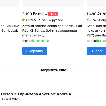
2 190 ₽
1 490 ₽
2 628 ₽
1 7
-17%
+ 109.5 Бонусных рублей
+ 74.5 Бон
брационные
Хотэнд hotend сопло для Bambu Lab
Стальная п
я BambuLab
P1 / X1 Series, 0.4 мм закаленная
покрытием (
сталь хотенд
PEY) для B
0
0
В наличии
0
0
В на
В корзину
В корзин
Загрузить еще
Обзор 3D принтера Anycubic Kobra 4
3D принтеры
3 июня 2026