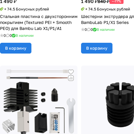
1 490 ₽
1 490 ₽
840 ₽
--77%
+ 74.5 Бонусных рублей
+ 74.5 Бонусных рублей
Стальная пластина с двухсторонним
Шестерни экструдера д
покрытием (Textured PEI + Smooth
BambuLab P1/X1 Series
PEO) для Bambu Lab X1/P1/A1
0
0
В наличии
0
0
В наличии
В корзину
В корзину