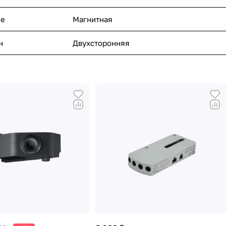
ме
Магнитная
н
Двухсторонняя