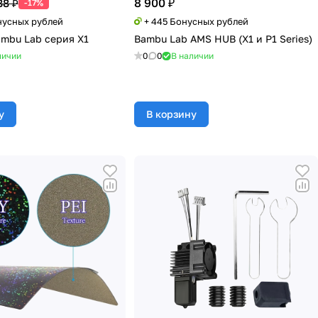
8 900 ₽
88 ₽
-17%
нусных рублей
+ 445 Бонусных рублей
ambu Lab серия X1
Bambu Lab AMS HUB (X1 и P1 Series)
личии
0
0
В наличии
у
В корзину