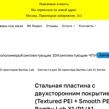
Уважаемые клиенты
Мы переехали на новый адрес
Москва, Павелецкая набережная, 2с1
вары под заказ
ВК Видео
Отзывы
Услуги
Контакты
Запч
тополимеры
Комплектующие 3D
Комплектующие ЧПУ
3D принтеров Bambu Lab
Запчасти для 3D принтера Bambu Lab X1 Series
Стальная пластина с
двухсторонним покрыти
(Textured PEI + Smooth P
Bambu Lab X1/P1/A1