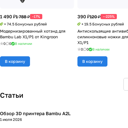
1 490 ₽
390 ₽
1 788 ₽
120 ₽
-17%
--225%
+ 74.5 Бонусных рублей
+ 19.5 Бонусных рублей
Модернизированный хотэнд для
Антискользящие антиви
Bambu Lab X1/P1 от Kingroon
силикноновые ножки дл
X1/P1
0
0
В наличии
0
0
В наличии
В корзину
В корзину
Статьи
Обзор 3D принтера Bambu A2L
3D принтеры
1 июля 2026