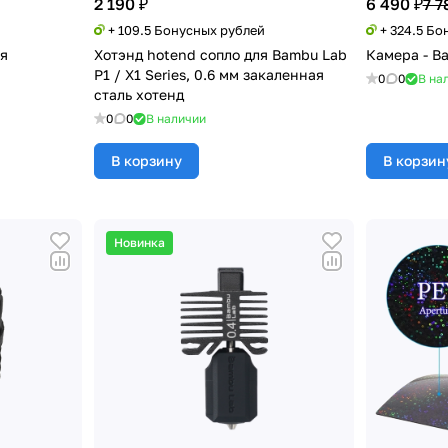
2 190 ₽
6 490 ₽
7 7
+ 109.5 Бонусных рублей
+ 324.5 Бо
ля
Хотэнд hotend сопло для Bambu Lab
Камера - B
P1 / X1 Series, 0.6 мм закаленная
0
0
В на
сталь хотенд
0
0
В наличии
В корзину
В корзин
Новинка