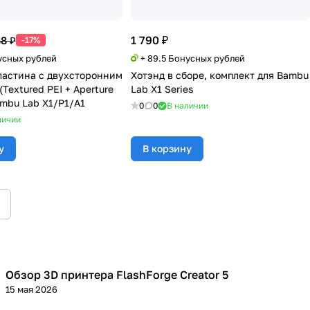
1 790 ₽
88 ₽
-17%
усных рублей
+ 89.5 Бонусных рублей
ластина с двухсторонним
Хотэнд в сборе, комплект для Bambu
Textured PEI + Aperture
Lab X1 Series
ambu Lab X1/P1/A1
0
0
В наличии
личии
у
В корзину
Обзор 3D принтера FlashForge Creator 5
3D принтеры
15 мая 2026