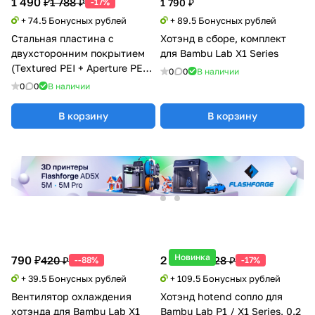
1 490 ₽
1 788 ₽
-17%
1 790 ₽
+ 74.5 Бонусных рублей
+ 89.5 Бонусных рублей
Стальная пластина с
Хотэнд в сборе, комплект
двухсторонним покрытием
для Bambu Lab X1 Series
(Textured PEI + Aperture PEY)
0
0
В наличии
для Bambu Lab X1/P1/A1
0
0
В наличии
В корзину
В корзину
Новинка
790 ₽
2 190 ₽
420 ₽
2 628 ₽
--88%
-17%
+ 39.5 Бонусных рублей
+ 109.5 Бонусных рублей
Вентилятор охлаждения
Хотэнд hotend сопло для
хотэнда для Bambu Lab X1
Bambu Lab P1 / X1 Series, 0.2