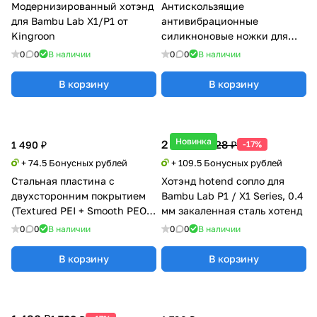
Модернизированный хотэнд
Антискользящие
для Bambu Lab X1/P1 от
антивибрационные
Kingroon
силикноновые ножки для
BambuLab X1/P1
0
0
В наличии
0
0
В наличии
В корзину
В корзину
Новинка
2 190 ₽
2 628 ₽
1 490 ₽
-17%
+ 74.5 Бонусных рублей
+ 109.5 Бонусных рублей
Стальная пластина с
Хотэнд hotend сопло для
двухсторонним покрытием
Bambu Lab P1 / X1 Series, 0.4
(Textured PEI + Smooth PEO)
мм закаленная сталь хотенд
для Bambu Lab X1/P1/A1
0
0
В наличии
0
0
В наличии
В корзину
В корзину