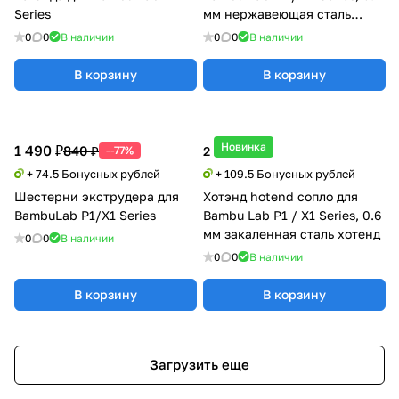
Series
мм нержавеющая сталь
хотенд
0
0
В наличии
0
0
В наличии
В корзину
В корзину
Новинка
1 490 ₽
840 ₽
--77%
2 190 ₽
+ 74.5 Бонусных рублей
+ 109.5 Бонусных рублей
Шестерни экструдера для
Хотэнд hotend сопло для
BambuLab P1/X1 Series
Bambu Lab P1 / X1 Series, 0.6
мм закаленная сталь хотенд
0
0
В наличии
0
0
В наличии
В корзину
В корзину
Загрузить еще