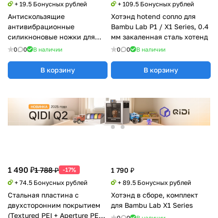
+ 19.5 Бонусных рублей
+ 109.5 Бонусных рублей
Антискользящие
Хотэнд hotend сопло для
антивибрационные
Bambu Lab P1 / X1 Series, 0.4
силикноновые ножки для
мм закаленная сталь хотенд
BambuLab X1/P1
0
0
В наличии
0
0
В наличии
В корзину
В корзину
1 490 ₽
1 788 ₽
-17%
1 790 ₽
+ 74.5 Бонусных рублей
+ 89.5 Бонусных рублей
Стальная пластина с
Хотэнд в сборе, комплект
двухсторонним покрытием
для Bambu Lab X1 Series
(Textured PEI + Aperture PEY)
0
0
В наличии