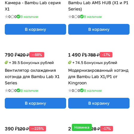
Камера - Bambu Lab серия
Bambu Lab AMS HUB (X1 и P1
X1
Series)
0
0
В наличии
0
0
В наличии
В корзину
В корзину
790 ₽
1 490 ₽
420 ₽
1 788 ₽
--88%
-17%
+ 39.5 Бонусных рублей
+ 74.5 Бонусных рублей
Вентилятор охлаждения
Модернизированный хотэнд
хотэнда для Bambu Lab X1
для Bambu Lab X1/P1 от
Series
Kingroon
0
0
В наличии
0
0
В наличии
В корзину
В корзину
Новинка
390 ₽
2 190 ₽
120 ₽
2 628 ₽
--225%
-17%