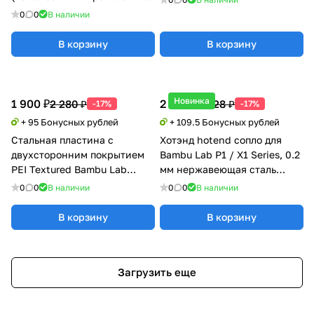
для Bambu Lab X1/P1/A1
0
0
В наличии
В корзину
В корзину
Новинка
1 900 ₽
2 190 ₽
2 280 ₽
2 628 ₽
-17%
-17%
+ 95 Бонусных рублей
+ 109.5 Бонусных рублей
Стальная пластина с
Хотэнд hotend сопло для
двухсторонним покрытием
Bambu Lab P1 / X1 Series, 0.2
PEI Textured Bambu Lab
мм нержавеющая сталь
X1/P1/A1 с магнитной
хотенд
0
0
В наличии
0
0
В наличии
наклейкой
В корзину
В корзину
Загрузить еще