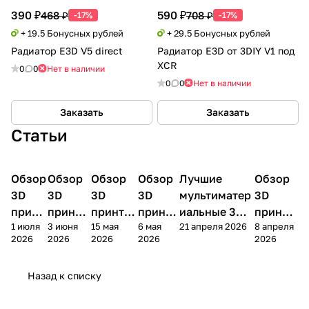
390 ₽
590 ₽
468 ₽
708 ₽
-17%
-17%
+ 19.5 Бонусных рублей
+ 29.5 Бонусных рублей
Радиатор E3D V5 direct
Радиатор E3D от 3DIY V1 под
XCR
0
0
Нет в наличии
0
0
Нет в наличии
Заказать
Заказать
Статьи
Обзор
3D
Обзор
3D
Обзор
3D
Обзор
3D
Лучшие
Обзор
3D
3D принтеры
принтеры
принтеры
принтеры
принтеры
принтер
3D
3D
3D
3D
мультиматер
3D
принт
принте
принтер
принте
иальные 3D
принте
1 июля
3 июня
15 мая
6 мая
21 апреля 2026
8 апреля
ера
ра
а
ра
принтеры на
ра
2026
2026
2026
2026
2026
Bamb
Anycubi
FlashFo
Bambu
начало 2026
FlashF
u A2L
c Kobra
rge
Lab
года
orge
Назад к списку
4
Creator
X2D
AD5X
5