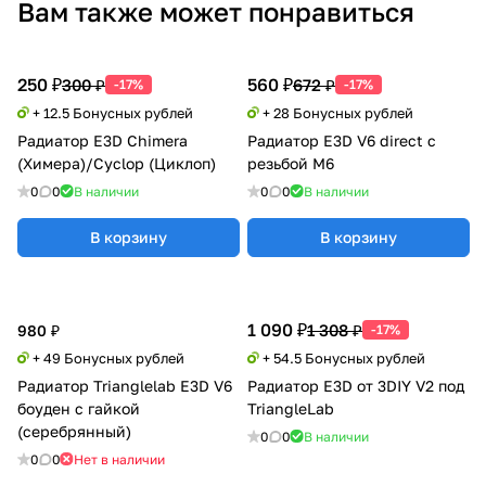
Вам также может понравиться
250 ₽
560 ₽
300 ₽
672 ₽
-17%
-17%
+ 12.5 Бонусных рублей
+ 28 Бонусных рублей
Радиатор E3D Chimera
Радиатор E3D V6 direct с
(Химера)/Cyclop (Циклоп)
резьбой М6
0
0
В наличии
0
0
В наличии
В корзину
В корзину
1 090 ₽
1 308 ₽
980 ₽
-17%
+ 49 Бонусных рублей
+ 54.5 Бонусных рублей
Радиатор Trianglelab E3D V6
Радиатор E3D от 3DIY V2 под
боуден с гайкой
TriangleLab
(серебрянный)
0
0
В наличии
0
0
Нет в наличии