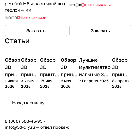
резьбой М6 и расточкой под
0
0
Нет в наличии
тефлон 4 мм
0
0
Нет в наличии
Заказать
Заказать
Статьи
Обзор
3D
Обзор
3D
Обзор
3D
Обзор
3D
Лучшие
Обзор
3D
3D принтеры
принтеры
принтеры
принтеры
принтеры
принтер
3D
3D
3D
3D
мультиматер
3D
принт
принте
принтер
принте
иальные 3D
принте
1 июля
3 июня
15 мая
6 мая
21 апреля 2026
8 апреля
ера
ра
а
ра
принтеры на
ра
2026
2026
2026
2026
2026
Bamb
Anycubi
FlashFo
Bambu
начало 2026
FlashF
u A2L
c Kobra
rge
Lab
года
orge
Назад к списку
4
Creator
X2D
AD5X
5
8 (800) 500-45-93
info@3d-diy.ru
— отдел продаж