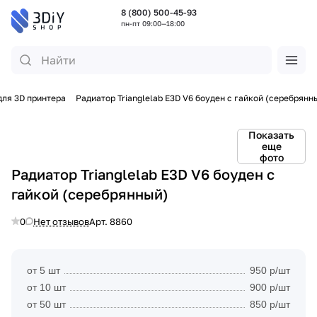
8 (800) 500-45-93
пн-пт 09:00—18:00
для 3D принтера
Радиатор Trianglelab E3D V6 боуден с гайкой (серебрянн
Показать
еще
фото
Радиатор Trianglelab E3D V6 боуден с
гайкой (серебрянный)
0
Нет отзывов
Арт.
8860
от 5 шт
950 р/шт
от 10 шт
900 р/шт
от 50 шт
850 р/шт