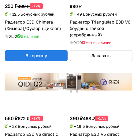
250 ₽
300 ₽
-17%
980 ₽
+ 12.5 Бонусных рублей
+ 49 Бонусных рублей
Радиатор E3D Chimera
Радиатор Trianglelab E3D V6
(Химера)/Cyclop (Циклоп)
боуден с гайкой
(серебрянный)
0
0
В наличии
0
0
Нет в наличии
В корзину
Заказать
560 ₽
390 ₽
672 ₽
468 ₽
-17%
-17%
+ 28 Бонусных рублей
+ 19.5 Бонусных рублей
Радиатор E3D V6 direct с
Радиатор E3D V5 direct