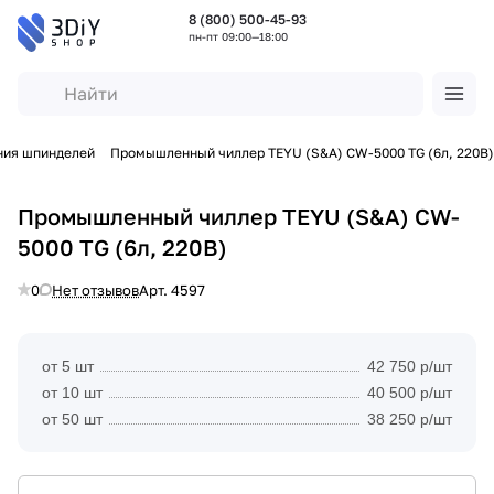
8 (800) 500-45-93
пн-пт 09:00—18:00
ния шпинделей
Промышленный чиллер TEYU (S&A) CW-5000 TG (6л, 220В)
Промышленный чиллер TEYU (S&A) CW-
5000 TG (6л, 220В)
0
Нет отзывов
Арт.
4597
от 5 шт
42 750 р/шт
от 10 шт
40 500 р/шт
от 50 шт
38 250 р/шт