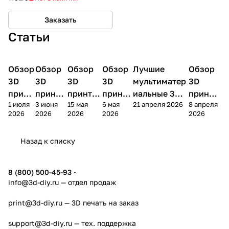
Заказать
Статьи
Обзор
3D
Обзор
3D
Обзор
3D
Обзор
3D
Лучшие
Обзор
3D
3D принтеры
принтеры
принтеры
принтеры
принтеры
принтер
3D
3D
3D
3D
мультиматер
3D
принт
принте
принтер
принте
иальные 3D
принте
1 июля
3 июня
15 мая
6 мая
21 апреля 2026
8 апреля
ера
ра
а
ра
принтеры на
ра
2026
2026
2026
2026
2026
Bamb
Anycubi
FlashFo
Bambu
начало 2026
FlashF
u A2L
c Kobra
rge
Lab
года
orge
Назад к списку
4
Creator
X2D
AD5X
5
8 (800) 500-45-93
info@3d-diy.ru
— отдел продаж
print@3d-diy.ru
— 3D печать на заказ
support@3d-diy.ru
— тех. поддержка