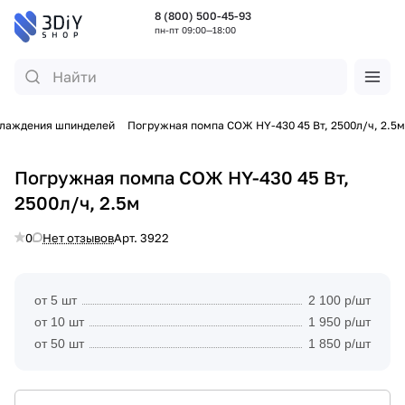
8 (800) 500-45-93
пн-пт 09:00—18:00
лаждения шпинделей
Погружная помпа СОЖ HY-430 45 Вт, 2500л/ч, 2.5м
Погружная помпа СОЖ HY-430 45 Вт,
2500л/ч, 2.5м
0
Нет отзывов
Арт.
3922
от 5 шт
2 100 р/шт
от 10 шт
1 950 р/шт
от 50 шт
1 850 р/шт