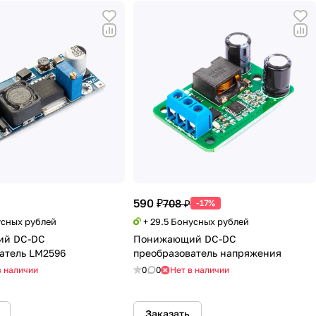
590 ₽
708 ₽
-17%
усных рублей
+ 29.5 Бонусных рублей
й DC-DC
Понижающий DC-DC
атель LM2596
преобразователь напряжения
в наличии
0
0
Нет в наличии
Заказать