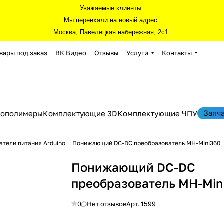
Уважаемые клиенты
Мы переехали на новый адрес
Москва, Павелецкая набережная, 2с1
вары под заказ
ВК Видео
Отзывы
Услуги
Контакты
Запч
тополимеры
Комплектующие 3D
Комплектующие ЧПУ
атели питания Arduino
Понижающий DC-DC преобразователь MH-Mini360
Понижающий DC-DC
преобразователь MH-Min
0
Нет отзывов
Арт.
1599