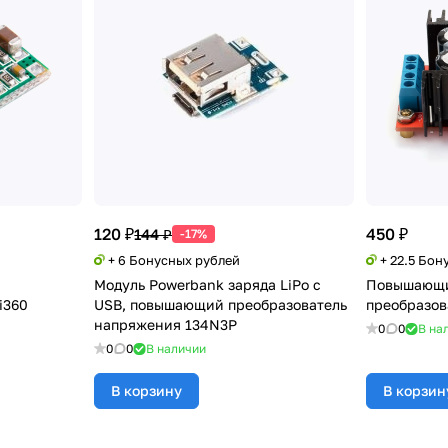
120 ₽
450 ₽
144 ₽
-17%
+ 6 Бонусных рублей
+ 22.5 Бон
Модуль Powerbank заряда LiPo с
Повышающи
i360
USB, повышающий преобразователь
преобразов
напряжения 134N3P
0
0
В на
0
0
В наличии
В корзину
В корзин