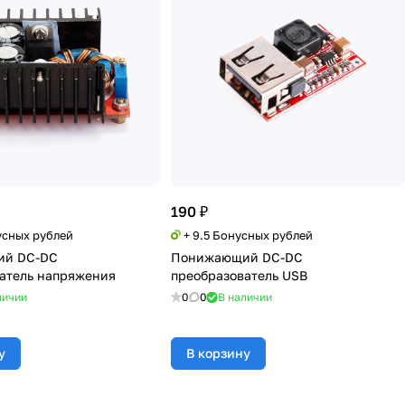
190 ₽
усных рублей
+ 9.5 Бонусных рублей
й DC-DC
Понижающий DC-DC
атель напряжения
преобразователь USB
личии
0
0
В наличии
у
В корзину