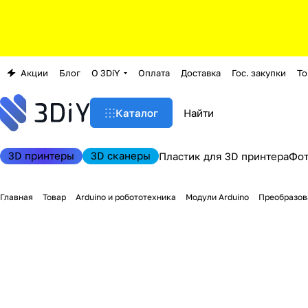
Акции
Блог
О 3DiY
Оплата
Доставка
Гос. закупки
То
Каталог
3D принтеры
3D сканеры
Пластик для 3D принтера
Фо
Главная
Товар
Arduino и робототехника
Модули Arduino
Преобразов