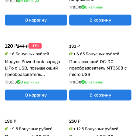
0
0
В наличии
0
0
В наличии
В корзину
В корзину
120 ₽
144 ₽
-17%
133 ₽
+ 6 Бонусных рублей
+ 6.65 Бонусных рублей
Модуль Powerbank заряда
Повышающий DC-DC
LiPo с USB, повышающий
преобразователь MT3608 с
преобразователь
micro USB
напряжения 134N3P
0
0
В наличии
0
0
В наличии
В корзину
В корзину
190 ₽
250 ₽
+ 9.5 Бонусных рублей
+ 12.5 Бонусных рублей