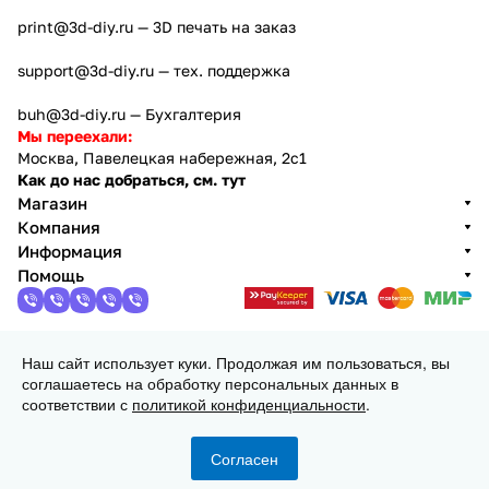
print@3d-diy.ru
— 3D печать на заказ
support@3d-diy.ru
— тех. поддержка
buh@3d-diy.ru
— Бухгалтерия
Мы переехали:
Москва, Павелецкая набережная, 2с1
Как до нас добраться, см. тут
Магазин
Компания
Информация
Помощь
Наш сайт использует куки. Продолжая им пользоваться, вы
2013 - 2026 © 3DiY (Тридиай) - интернет-магазин
соглашаетесь на обработку персональных данных в
комплектующих для 3D принтеров, ЧПУ станков и
соответствии с
политикой конфиденциальности
.
робототехники
Конфиденциальность
Оферта
Согласен
Главная
Каталог
Корзина
Избранные
Кабинет
Сравнение