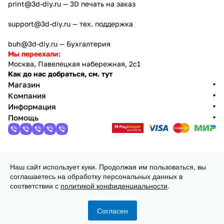
print@3d-diy.ru
— 3D печать на заказ
support@3d-diy.ru
— тех. поддержка
buh@3d-diy.ru
— Бухгалтерия
Мы переехали:
Москва, Павелецкая набережная, 2с1
Как до нас добраться, см. тут
Магазин
Компания
Информация
Помощь
2013 - 2026 © 3DiY (Тридиай) - интернет-магазин
Наш сайт использует куки. Продолжая им пользоваться, вы
комплектующих для 3D принтеров, ЧПУ станков и
соглашаетесь на обработку персональных данных в
робототехники
соответствии с
политикой конфиденциальности
.
Конфиденциальность
Оферта
Согласен
Главная
Каталог
Корзина
Избранные
Кабинет
Сравнение