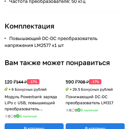
Частота преобразователя: 50 кГц
Комплектация
Повышающий DC-DC преобразователь
напряжения LM2577 x1 шт
Вам также может понравиться
120 ₽
590 ₽
144 ₽
708 ₽
-17%
-17%
+ 6 Бонусных рублей
+ 29.5 Бонусных рублей
Модуль Powerbank заряда
Понижающий DC-DC
LiPo с USB, повышающий
преобразователь LM317
преобразователь
0
0
В наличии
напряжения 134N3P
0
0
В наличии
В корзину
В корзину