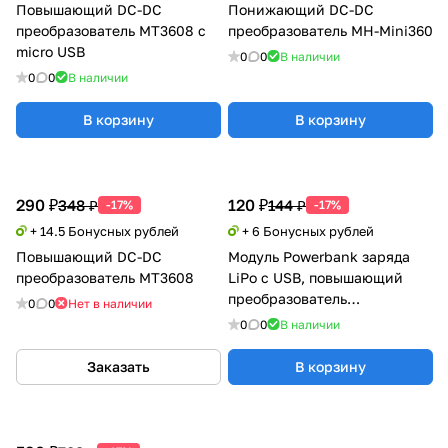
Повышающий DC-DC
Понижающий DC-DC
преобразователь MT3608 с
преобразователь MH-Mini360
micro USB
0
0
В наличии
0
0
В наличии
В корзину
В корзину
290 ₽
120 ₽
348 ₽
144 ₽
-17%
-17%
+ 14.5 Бонусных рублей
+ 6 Бонусных рублей
Повышающий DC-DC
Модуль Powerbank заряда
преобразователь MT3608
LiPo с USB, повышающий
преобразователь
0
0
Нет в наличии
напряжения 134N3P
0
0
В наличии
Заказать
В корзину