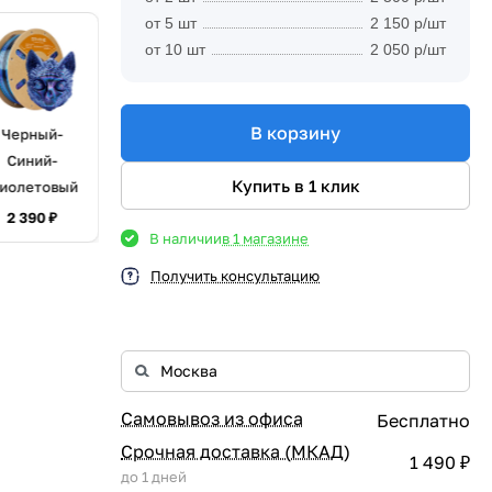
от 5 шт
2 150 р/шт
от 10 шт
2 050 р/шт
В корзину
Черный-
Синий-
Купить в 1 клик
иолетовый
2 390 ₽
В наличии
в 1 магазине
Получить консультацию
Самовывоз из офиса
Бесплатно
Срочная доставка (МКАД)
1 490 ₽
до 1 дней