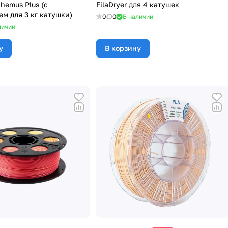
hemus Plus (с
FilaDryer для 4 катушек
м для 3 кг катушки)
0
0
В наличии
личии
у
В корзину