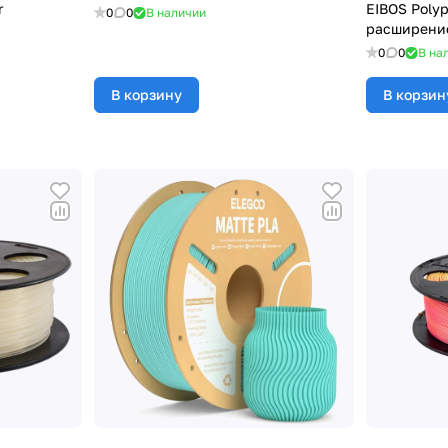
r
EIBOS Polyp
0
0
В наличии
расширение
0
0
В на
В корзину
В корзин