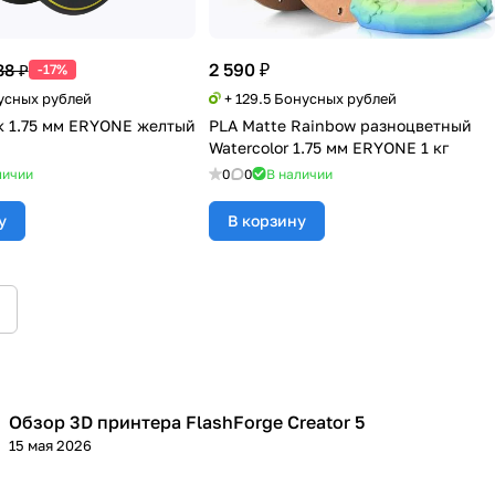
2 590 ₽
88 ₽
-17%
нусных рублей
+ 129.5 Бонусных рублей
к 1.75 мм ERYONE желтый
PLA Matte Rainbow разноцветный
Watercolor 1.75 мм ERYONE 1 кг
личии
0
0
В наличии
у
В корзину
Обзор 3D принтера FlashForge Creator 5
3D принтеры
15 мая 2026