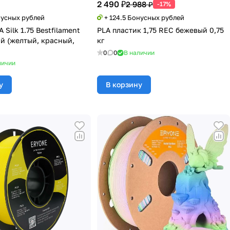
2 490 ₽
2 988 ₽
-17%
нусных рублей
+ 124.5 Бонусных рублей
 Silk 1.75 Bestfilament
PLA пластик 1,75 REC бежевый 0,75
й (желтый, красный,
кг
0
0
В наличии
личии
у
В корзину