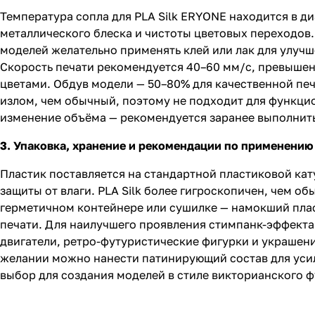
Температура сопла для PLA Silk ERYONE находится в д
металлического блеска и чистоты цветовых переходов.
моделей желательно применять клей или лак для улучш
Скорость печати рекомендуется 40–60 мм/с, превыше
цветами. Обдув модели — 50–80% для качественной печ
излом, чем обычный, поэтому не подходит для функцио
изменение объёма — рекомендуется заранее выполнить 
3. Упаковка, хранение и рекомендации по применению
Пластик поставляется на стандартной пластиковой кат
защиты от влаги. PLA Silk более гигроскопичен, чем о
герметичном контейнере или сушилке — намокший плас
печати. Для наилучшего проявления стимпанк-эффекта
двигатели, ретро-футуристические фигурки и украшени
желании можно нанести патинирующий состав для усил
выбор для создания моделей в стиле викторианского 