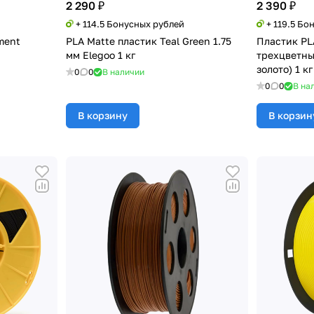
2 290 ₽
2 390 ₽
+ 114.5 Бонусных рублей
+ 119.5 Бо
ament
PLA Matte пластик Teal Green 1.75
Пластик PLA
мм Elegoo 1 кг
трехцветны
золото) 1 кг
0
0
В наличии
0
0
В на
В корзину
В корзин