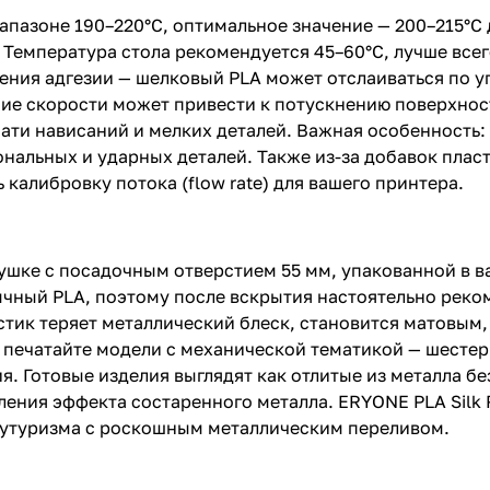
иапазоне 190–220°C, оптимальное значение — 200–215°C
 Температура стола рекомендуется 45–60°C, лучше всег
ения адгезии — шелковый PLA может отслаиваться по у
ние скорости может привести к потускнению поверхно
ати нависаний и мелких деталей. Важная особенность:
нальных и ударных деталей. Также из-за добавок плас
калибровку потока (flow rate) для вашего принтера.
ушке с посадочным отверстием 55 мм, упакованной в в
бычный PLA, поэтому после вскрытия настоятельно реко
тик теряет металлический блеск, становится матовым,
 печатайте модели с механической тематикой — шестер
я. Готовые изделия выглядят как отлитые из металла б
ения эффекта состаренного металла. ERYONE PLA Silk 
футуризма с роскошным металлическим переливом.