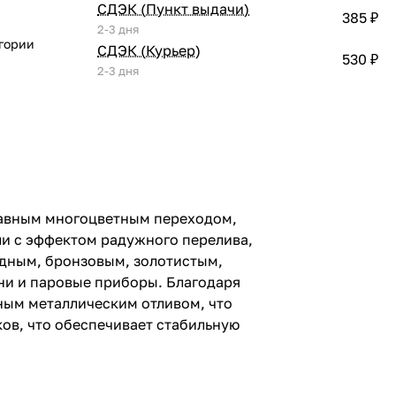
СДЭК (Пункт выдачи)
385 ₽
2-3 дня
егории
СДЭК (Курьер)
530 ₽
2-3 дня
плавным многоцветным переходом,
ли с эффектом радужного перелива,
едным, бронзовым, золотистым,
ни и паровые приборы. Благодаря
ным металлическим отливом, что
ков, что обеспечивает стабильную