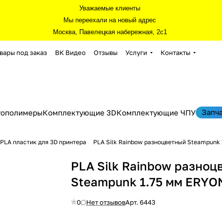
Уважаемые клиенты
Мы переехали на новый адрес
Москва, Павелецкая набережная, 2с1
вары под заказ
ВК Видео
Отзывы
Услуги
Контакты
Запч
тополимеры
Комплектующие 3D
Комплектующие ЧПУ
PLA пластик для 3D принтера
PLA Silk Rainbow разноцветный Steampunk 
PLA Silk Rainbow разноц
Steampunk 1.75 мм ERYON
0
Нет отзывов
Арт.
6443