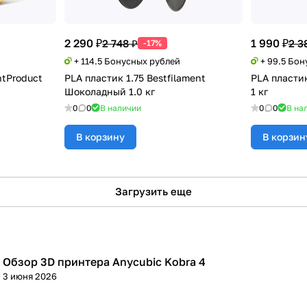
2 290 ₽
1 990 ₽
2 748 ₽
2 3
-17%
+ 114.5 Бонусных рублей
+ 99.5 Бо
ntProduct
PLA пластик 1.75 Bestfilament
PLA пласти
Шоколадный 1.0 кг
1 кг
0
0
В наличии
0
0
В на
В корзину
В корзин
Загрузить еще
Обзор 3D принтера Anycubic Kobra 4
3D принтеры
3 июня 2026