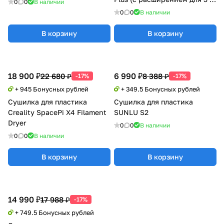
0
0
В наличии
катушки)
0
0
В наличии
В корзину
В корзину
18 900 ₽
6 990 ₽
22 680 ₽
8 388 ₽
-17%
-17%
+ 945 Бонусных рублей
+ 349.5 Бонусных рублей
Сушилка для пластика
Сушилка для пластика
Creality SpacePi X4 Filament
SUNLU S2
Dryer
0
0
В наличии
0
0
В наличии
В корзину
В корзину
14 990 ₽
17 988 ₽
-17%
+ 749.5 Бонусных рублей