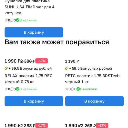
Сушилка для пластика
SUNLU S4 FilaDryer для 4
катушек
0
0
В наличии
В корзину
Вам также может понравиться
1 990 ₽
2 388 ₽
-17%
1 190 ₽
+ 99.5 Бонусных рублей
+ 59.5 Бонусных рублей
RELAX пластик 1,75 REC
PETG пластик 1.75 3DSTech
желтый 0,75 кг
черный 1 кг
0
0
В наличии
0
0
В наличии
В корзину
В корзину
1 990 ₽
1 890 ₽
2 388 ₽
2 268 ₽
-17%
-17%