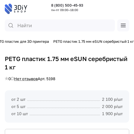
8 (800) 500-45-93
пн-пт 09:00—18:00
TG пластик для 3D принтера
PETG пластик 1.75 мм eSUN серебристый 1 кг
PETG пластик 1.75 мм eSUN серебристый
1 кг
0
Нет отзывов
Арт.
5198
от 2 шт
2 100 р/шт
от 5 шт
2 000 р/шт
от 10 шт
1 900 р/шт