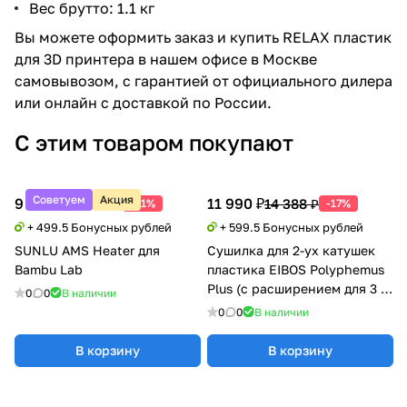
Вес брутто: 1.1 кг
Вы можете оформить заказ и купить RELAX пластик
для 3D принтера в нашем офисе в Москве
самовывозом, с гарантией от официального дилера
или онлайн с доставкой по России.
С этим товаром покупают
Советуем
Акция
9 990 ₽
11 990 ₽
20 388 ₽
14 388 ₽
-51%
-17%
+ 499.5 Бонусных рублей
+ 599.5 Бонусных рублей
SUNLU AMS Heater для
Сушилка для 2-ух катушек
Bambu Lab
пластика EIBOS Polyphemus
Plus (с расширением для 3 кг
0
0
В наличии
катушки)
0
0
В наличии
В корзину
В корзину