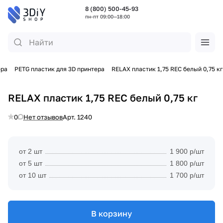
8 (800) 500-45-93
пн-пт 09:00—18:00
ера
PETG пластик для 3D принтера
RELAX пластик 1,75 REC белый 0,75 кг
RELAX пластик 1,75 REC белый 0,75 кг
0
Нет отзывов
Арт.
1240
от 2 шт
1 900 р/шт
от 5 шт
1 800 р/шт
от 10 шт
1 700 р/шт
В корзину