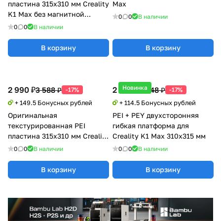
пластина 315х310 мм Creality
Max
K1 Max без магнитной
0
0
В наличии
наклейки
0
0
В наличии
В корзину
В корзину
Новинка
2 990 ₽
2 290 ₽
3 588 ₽
2 748 ₽
-17%
-17%
+ 149.5 Бонусных рублей
+ 114.5 Бонусных рублей
Оригинальная
PEI + PEY двухсторонняя
текстурированная PEI
гибкая платформа для
пластина 315х310 мм Creality
Creality K1 Max 310x315 мм
K1 Max без магнитной
0
0
В наличии
0
0
В наличии
наклейки
В корзину
В корзину