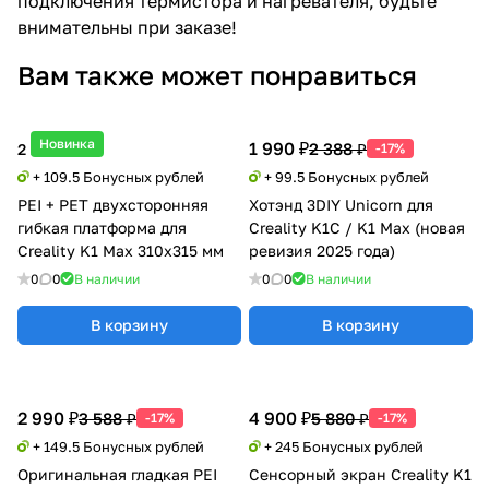
подключения термистора и нагревателя, будьте
внимательны при заказе!
Вам также может понравиться
Новинка
1 990 ₽
2 388 ₽
2 190 ₽
-17%
+ 109.5 Бонусных рублей
+ 99.5 Бонусных рублей
PEI + PET двухсторонняя
Хотэнд 3DIY Unicorn для
гибкая платформа для
Creality K1С / K1 Max (новая
Creality K1 Max 310x315 мм
ревизия 2025 года)
0
0
В наличии
0
0
В наличии
В корзину
В корзину
2 990 ₽
4 900 ₽
3 588 ₽
5 880 ₽
-17%
-17%
+ 149.5 Бонусных рублей
+ 245 Бонусных рублей
Оригинальная гладкая PEI
Сенсорный экран Creality K1