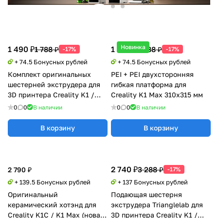
Новинка
1 490 ₽
1 490 ₽
1 788 ₽
1 788 ₽
-17%
-17%
+ 74.5 Бонусных рублей
+ 74.5 Бонусных рублей
Комплект оригинальных
PEI + PEI двухсторонняя
шестерней экструдера для
гибкая платформа для
3D принтера Creality K1 /
Creality K1 Max 310x315 мм
K1C / K1 Max
0
0
В наличии
0
0
В наличии
В корзину
В корзину
2 740 ₽
3 288 ₽
2 790 ₽
-17%
+ 139.5 Бонусных рублей
+ 137 Бонусных рублей
Оригинальный
Подающая шестерня
керамический хотэнд для
экструдера Trianglelab для
Creality K1C / K1 Max (новая
3D принтера Creality K1 /