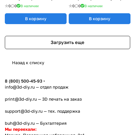
ревизия 2025)
K1C / K1 MAX
0
0
В наличии
0
0
В наличии
В корзину
В корзину
Загрузить еще
Назад к списку
8 (800) 500-45-93
info@3d-diy.ru
— отдел продаж
print@3d-diy.ru
— 3D печать на заказ
support@3d-diy.ru
— тех. поддержка
buh@3d-diy.ru
— Бухгалтерия
Мы переехали: