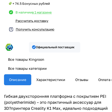
+ 74.5 Бонусных рублей
В наличии
в 1 магазине
Рассчитать доставку
Получить консультацию
Официальный поставщик
Все товары Kingroon
Все товары категории
Описание
Характеристики
Отзывы
Оплата 
Гибкая двухсторонняя платформа с покрытием PEI
(polyetherimide) – это практичный аксессуар для
3D?принтера Creality K1 Max, идеально подходящий