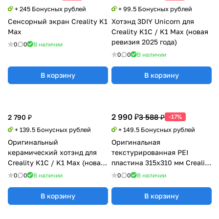
+ 245 Бонусных рублей
+ 99.5 Бонусных рублей
Сенсорный экран Creality K1
Хотэнд 3DIY Unicorn для
Max
Creality K1С / K1 Max (новая
ревизия 2025 года)
0
0
В наличии
0
0
В наличии
В корзину
В корзину
2 990 ₽
3 588 ₽
2 790 ₽
-17%
+ 139.5 Бонусных рублей
+ 149.5 Бонусных рублей
Оригинальный
Оригинальная
керамический хотэнд для
текстурированная PEI
Creality K1C / K1 Max (новая
пластина 315х310 мм Creality
ревизия 2025)
K1 Max без магнитной
0
0
В наличии
0
0
В наличии
наклейки
В корзину
В корзину