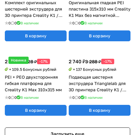
Комплект оригинальных
Оригинальная гладкая PEI
шестерней экструдера для
пластина 315х310 мм Creality
3D принтера Creality K1 /
K1 Max без магнитной
K1C / K1 Max
наклейки
0
0
В наличии
0
0
В наличии
В корзину
В корзину
Новинка
2 190 ₽
2 740 ₽
2 628 ₽
3 288 ₽
-17%
-17%
+ 109.5 Бонусных рублей
+ 137 Бонусных рублей
PEI + PEO двухсторонняя
Подающая шестерня
гибкая платформа для
экструдера Trianglelab для
Creality K1 Max 310x315 мм
3D принтера Creality K1 /
K1C / K1 MAX
0
0
В наличии
0
0
В наличии
В корзину
В корзину
Загрузить еще