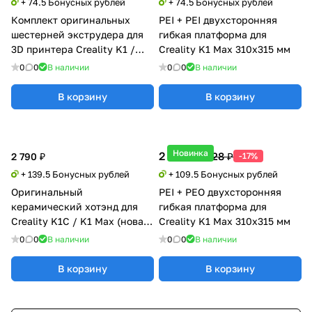
+ 74.5 Бонусных рублей
+ 74.5 Бонусных рублей
Комплект оригинальных
PEI + PEI двухсторонняя
шестерней экструдера для
гибкая платформа для
3D принтера Creality K1 /
Creality K1 Max 310x315 мм
K1C / K1 Max
0
0
В наличии
0
0
В наличии
В корзину
В корзину
Новинка
2 190 ₽
2 628 ₽
2 790 ₽
-17%
+ 139.5 Бонусных рублей
+ 109.5 Бонусных рублей
Оригинальный
PEI + PEO двухсторонняя
керамический хотэнд для
гибкая платформа для
Creality K1C / K1 Max (новая
Creality K1 Max 310x315 мм
ревизия 2025)
0
0
В наличии
0
0
В наличии
В корзину
В корзину