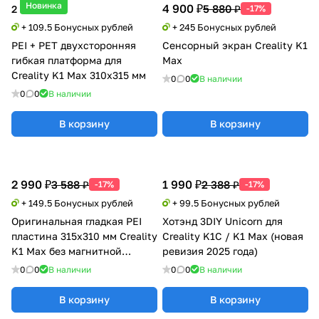
Новинка
4 900 ₽
5 880 ₽
2 190 ₽
-17%
+ 109.5 Бонусных рублей
+ 245 Бонусных рублей
PEI + PET двухсторонняя
Сенсорный экран Creality K1
гибкая платформа для
Max
Creality K1 Max 310x315 мм
0
0
В наличии
0
0
В наличии
В корзину
В корзину
2 990 ₽
1 990 ₽
3 588 ₽
2 388 ₽
-17%
-17%
+ 149.5 Бонусных рублей
+ 99.5 Бонусных рублей
Оригинальная гладкая PEI
Хотэнд 3DIY Unicorn для
пластина 315х310 мм Creality
Creality K1С / K1 Max (новая
K1 Max без магнитной
ревизия 2025 года)
наклейки
0
0
В наличии
0
0
В наличии
В корзину
В корзину