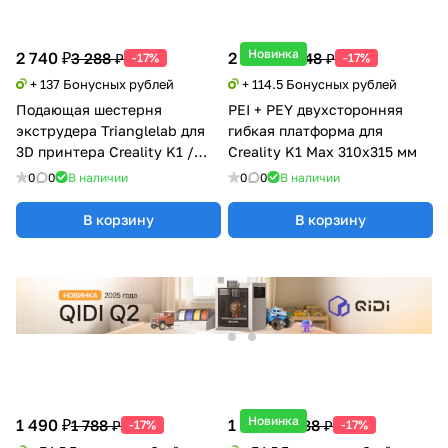
Новинка
2 740 ₽
2 290 ₽
3 288 ₽
2 748 ₽
-17%
-17%
+ 137 Бонусных рублей
+ 114.5 Бонусных рублей
Подающая шестерня
PEI + PEY двухсторонняя
экструдера Trianglelab для
гибкая платформа для
3D принтера Creality K1 /
Creality K1 Max 310x315 мм
K1C / K1 MAX
0
0
В наличии
0
0
В наличии
В корзину
В корзину
Новинка
1 490 ₽
1 490 ₽
1 788 ₽
1 788 ₽
-17%
-17%