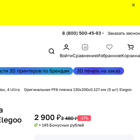
8 (800) 500-45-93
Заказать звонок
Войти
Сравнение
Избранное
Корзина
асти 3D принтеров по брендам
3D печать на заказ
ax, 4 Ultra
Оригинальная PFA пленка 130x200x0.127 мм (5 шт) Elegoo
а
2 900 ₽
Elegoo
3 480 ₽
-17%
+ 145 Бонусных рублей