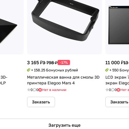
3 165 ₽
11 000 ₽
3 798 ₽
13
-17%
+ 158.25 Бонусных рублей
+ 550 Бон
 3D-
Металлическая ванна для смолы 3D
LCD экран 
DLP
принтера Elegoo Mars 4
экран Elego
0
0
Нет в наличии
0
0
Нет 
Заказать
Заказать
Загрузить еще