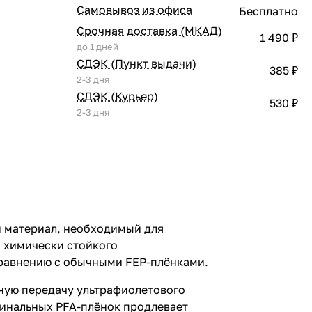
Самовывоз из офиса
Бесплатно
Срочная доставка (МКАД)
1 490 ₽
до 1 дней
СДЭК (Пункт выдачи)
385 ₽
2-3 дня
СДЭК (Курьер)
530 ₽
2-3 дня
ый материал, необходимый для
и химически стойкого
сравнению с обычными FEP-плёнками.
рную передачу ультрафиолетового
гинальных PFA-плёнок продлевает