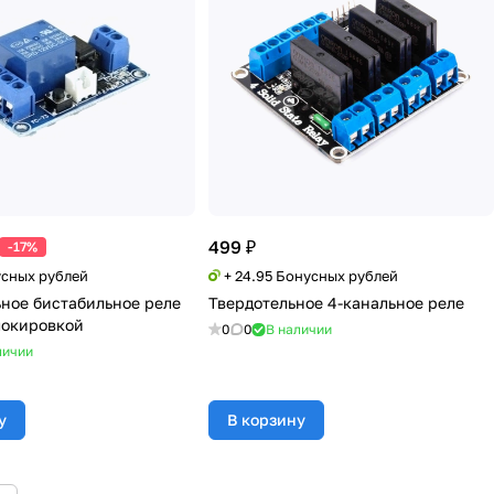
499 ₽
-17%
усных рублей
+ 24.95 Бонусных рублей
ное бистабильное реле
Твердотельное 4-канальное реле
локировкой
0
0
В наличии
личии
у
В корзину