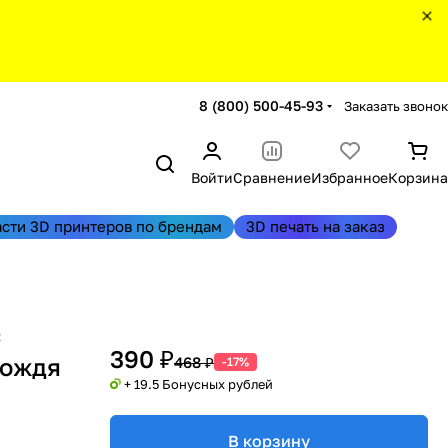
8 (800) 500-45-93
Заказать звонок
Войти
Сравнение
Избранное
Корзина
асти 3D принтеров по брендам
3D печать на заказ
с
390 ₽
дождя
468 ₽
-17%
+ 19.5 Бонусных рублей
В корзину