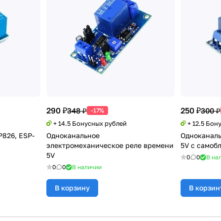
290 ₽
250 ₽
348 ₽
300 ₽
-17%
+ 14.5 Бонусных рублей
+ 12.5 Бон
P826, ESP-
Одноканальное
Одноканаль
электромеханическое реле времени
5V с самоб
5V
0
0
В на
0
0
В наличии
В корзину
В корзин