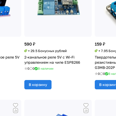
590 ₽
159 ₽
+ 29.5 Бонусных рублей
+ 7.95 Бон
ое реле 5V
2-канальное реле 5V с Wi-Fi
Твердотель
управлением на чипе ESP8266
резистивны
G3MB-202P
0
0
В наличии
0
0
В на
В корзину
В корзин