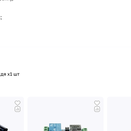
;
дя x1 шт