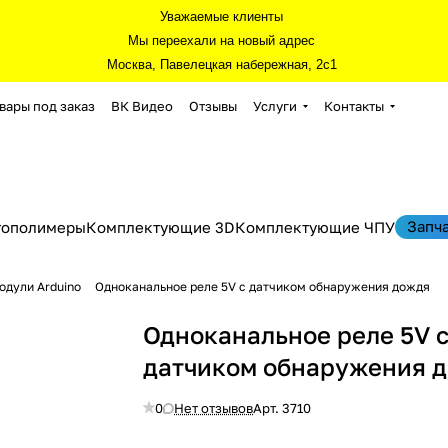
Уважаемые клиенты
Мы переехали на новый адрес
Москва, Павелецкая набережная, 2с1
вары под заказ
ВК Видео
Отзывы
Услуги
Контакты
Запч
тополимеры
Комплектующие 3D
Комплектующие ЧПУ
одули Arduino
Одноканальное реле 5V с датчиком обнаружения дождя
Одноканальное реле 5V 
датчиком обнаружения 
0
Нет отзывов
Арт.
3710