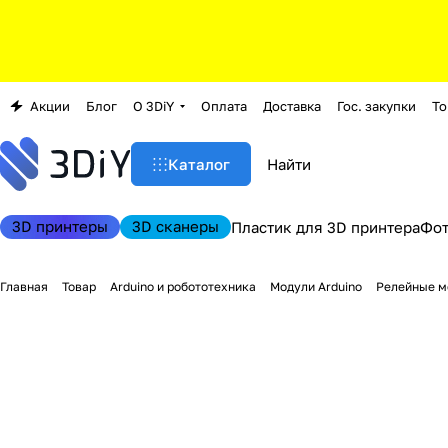
Акции
Блог
О 3DiY
Оплата
Доставка
Гос. закупки
То
Каталог
3D принтеры
3D сканеры
Пластик для 3D принтера
Фо
Главная
Товар
Arduino и робототехника
Модули Arduino
Релейные м