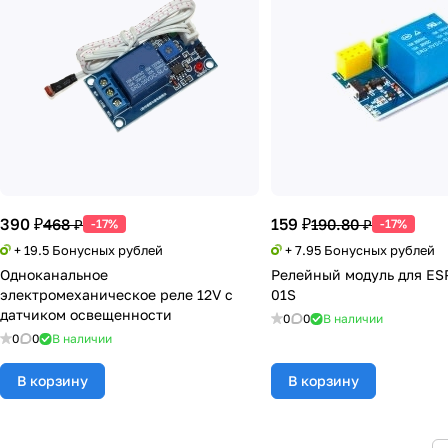
390 ₽
159 ₽
468 ₽
190.80 ₽
-17%
-17%
+ 19.5 Бонусных рублей
+ 7.95 Бонусных рублей
Одноканальное
Релейный модуль для ES
электромеханическое реле 12V с
01S
датчиком освещенности
0
0
В наличии
0
0
В наличии
В корзину
В корзину