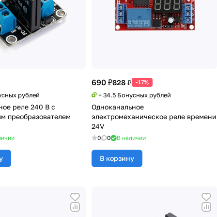
690 ₽
828 ₽
-17%
усных рублей
+ 34.5 Бонусных рублей
ное реле 240 В с
Одноканальное
м преобразователем
электромеханическое реле времени
24V
личии
0
0
В наличии
у
В корзину