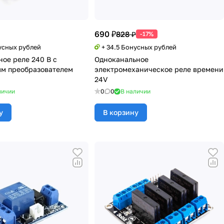
690 ₽
828 ₽
-17%
усных рублей
+ 34.5 Бонусных рублей
ное реле 240 В с
Одноканальное
м преобразователем
электромеханическое реле времени
24V
личии
0
0
В наличии
у
В корзину