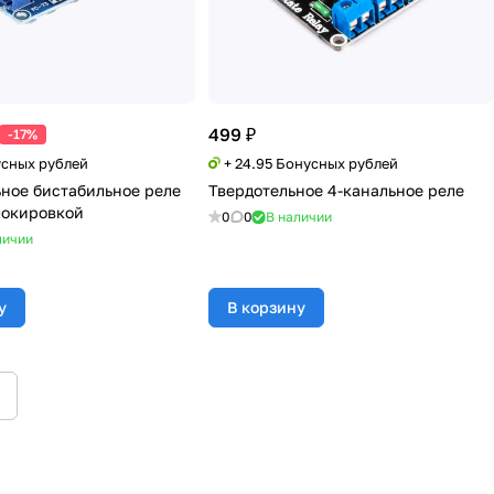
499 ₽
-17%
усных рублей
+ 24.95 Бонусных рублей
ное бистабильное реле
Твердотельное 4-канальное реле
локировкой
0
0
В наличии
личии
у
В корзину