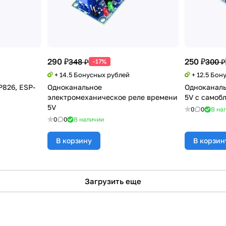
290 ₽
250 ₽
348 ₽
300 ₽
-17%
+ 14.5 Бонусных рублей
+ 12.5 Бон
P826, ESP-
Одноканальное
Одноканаль
электромеханическое реле времени
5V с самоб
5V
0
0
В на
0
0
В наличии
В корзину
В корзин
Загрузить еще