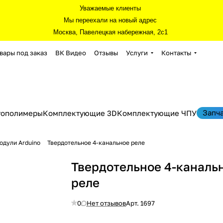
Уважаемые клиенты
Мы переехали на новый адрес
Москва, Павелецкая набережная, 2с1
вары под заказ
ВК Видео
Отзывы
Услуги
Контакты
Запч
тополимеры
Комплектующие 3D
Комплектующие ЧПУ
одули Arduino
Твердотельное 4-канальное реле
Твердотельное 4-каналь
реле
0
Нет отзывов
Арт.
1697