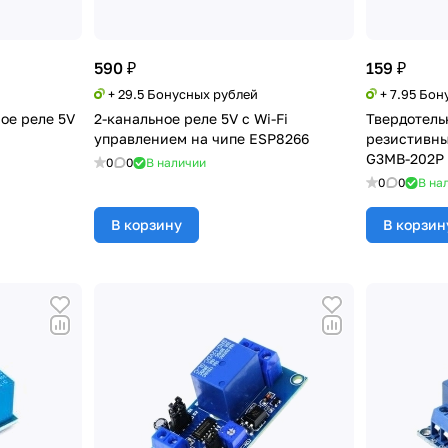
590 ₽
159 ₽
+ 29.5 Бонусных рублей
+ 7.95 Бон
ое реле 5V
2-канальное реле 5V с Wi-Fi
Твердотель
управлением на чипе ESP8266
резистивны
G3MB-202P
0
0
В наличии
0
0
В на
В корзину
В корзин