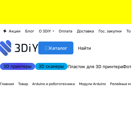
Акции
Блог
О 3DiY
Оплата
Доставка
Гос. закупки
То
Каталог
3D принтеры
3D сканеры
Пластик для 3D принтера
Фо
Главная
Товар
Arduino и робототехника
Модули Arduino
Релейные м