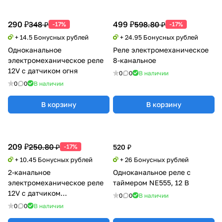
290 ₽
499 ₽
348 ₽
598.80 ₽
-17%
-17%
+ 14.5 Бонусных рублей
+ 24.95 Бонусных рублей
Одноканальное
Реле электромеханическое
электромеханическое реле
8-канальное
12V с датчиком огня
0
0
В наличии
0
0
В наличии
В корзину
В корзину
209 ₽
250.80 ₽
-17%
520 ₽
+ 10.45 Бонусных рублей
+ 26 Бонусных рублей
2-канальное
Одноканальное реле с
электромеханическое реле
таймером NE555, 12 В
12V с датчиком
0
0
В наличии
освещенности
0
0
В наличии