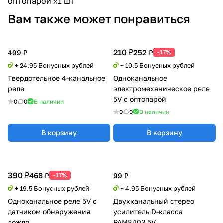
оптопарой x1 шт
Вам также может понравиться
210 ₽
252 ₽
499 ₽
-17%
+ 24.95 Бонусных рублей
+ 10.5 Бонусных рублей
Твердотельное 4-канальное
Одноканальное
реле
электромеханическое реле
5V с оптопарой
0
0
В наличии
0
0
В наличии
В корзину
В корзину
390 ₽
468 ₽
-17%
99 ₽
+ 19.5 Бонусных рублей
+ 4.95 Бонусных рублей
Одноканальное реле 5V с
Двухканальный стерео
датчиком обнаружения
усилитель D-класса
дождя
PAM8403 5V