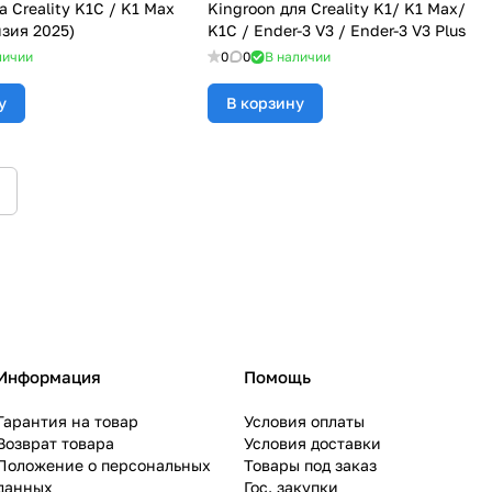
 Creality K1C / K1 Max
Kingroon для Creality K1/ K1 Max/
изия 2025)
K1C / Ender-3 V3 / Ender-3 V3 Plus
личии
0
0
В наличии
у
В корзину
Информация
Помощь
Гарантия на товар
Условия оплаты
Возврат товара
Условия доставки
Положение о персональных
Товары под заказ
данных
Гос. закупки