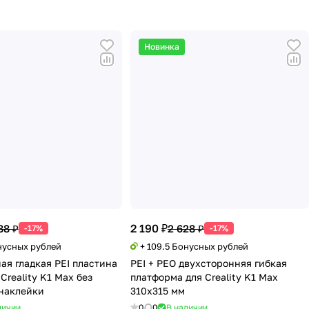
Новинка
2 190 ₽
88 ₽
2 628 ₽
-17%
-17%
нусных рублей
+ 109.5 Бонусных рублей
ая гладкая PEI пластина
PEI + PEO двухсторонняя гибкая
Creality K1 Max без
платформа для Creality K1 Max
наклейки
310x315 мм
личии
0
0
В наличии