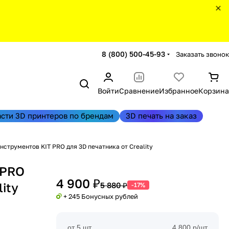
8 (800) 500-45-93
Заказать звонок
Войти
Сравнение
Избранное
Корзина
асти 3D принтеров по брендам
3D печать на заказ
нструментов KIT PRO для 3D печатника от Creality
 PRO
4 900 ₽
ity
5 880 ₽
-17%
+ 245 Бонусных рублей
от 5 шт
4 800 р/шт