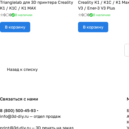
Trianglelab для 3D принтера Creality
Creality K1 / K1C / K1 Ma
K1 / K1C / K1 MAX
V3 / Ener-3 V3 Plus
0
0
В наличии
0
0
В наличии
В корзину
В корзину
Назад к списку
Связаться с нами
8 (800) 500-45-93
info@3d-diy.ru
— отдел продаж
К
print@3d-diy.ru
— 3D печать на заказ
У