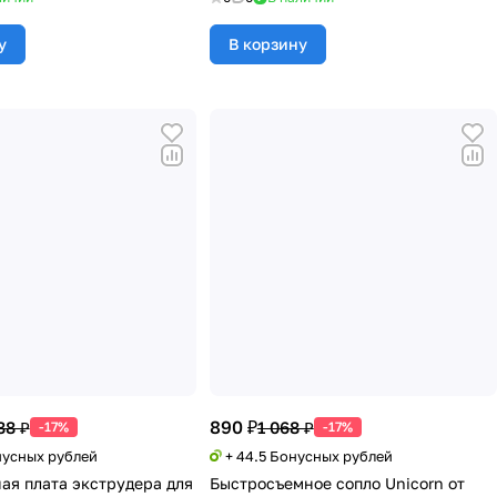
у
В корзину
890 ₽
88 ₽
1 068 ₽
-17%
-17%
нусных рублей
+ 44.5 Бонусных рублей
ая плата экструдера для
Быстросъемное сопло Unicorn от