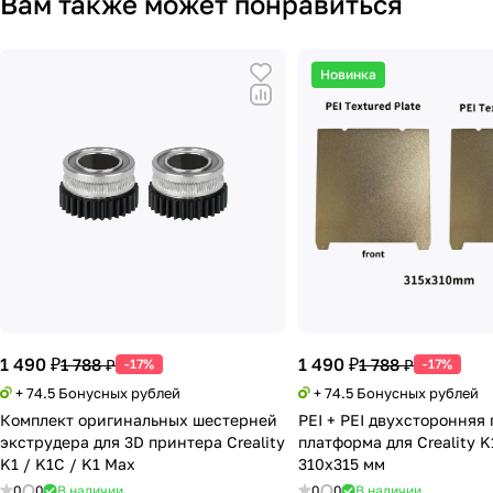
Вам также может понравиться
Новинка
1 490 ₽
1 490 ₽
1 788 ₽
1 788 ₽
-17%
-17%
+ 74.5 Бонусных рублей
+ 74.5 Бонусных рублей
Комплект оригинальных шестерней
PEI + PEI двухсторонняя 
экструдера для 3D принтера Creality
платформа для Creality 
K1 / K1C / K1 Max
310x315 мм
0
0
В наличии
0
0
В наличии