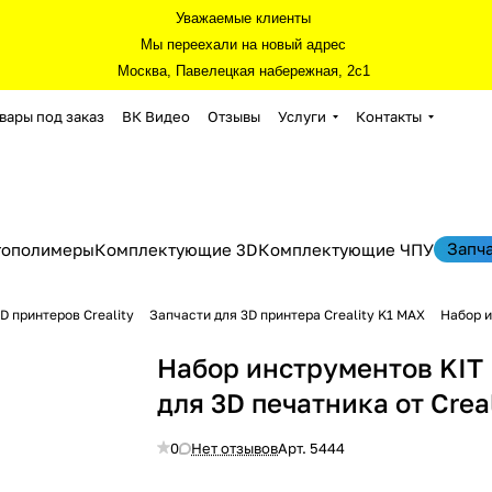
Уважаемые клиенты
Мы переехали на новый адрес
Москва, Павелецкая набережная, 2с1
вары под заказ
ВК Видео
Отзывы
Услуги
Контакты
Запч
тополимеры
Комплектующие 3D
Комплектующие ЧПУ
D принтеров Creality
Запчасти для 3D принтера Creality K1 MAX
Набор и
Набор инструментов KIT
для 3D печатника от Creal
0
Нет отзывов
Арт.
5444