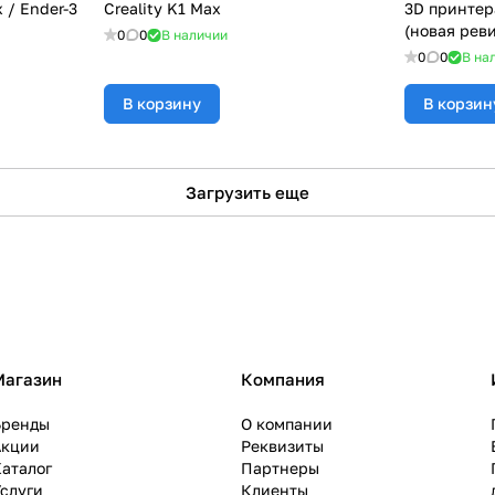
x / Ender-3
Creality K1 Max
3D принтера
(новая рев
0
0
В наличии
0
0
В на
В корзину
В корзин
Загрузить еще
Магазин
Компания
Бренды
О компании
Акции
Реквизиты
аталог
Партнеры
слуги
Клиенты