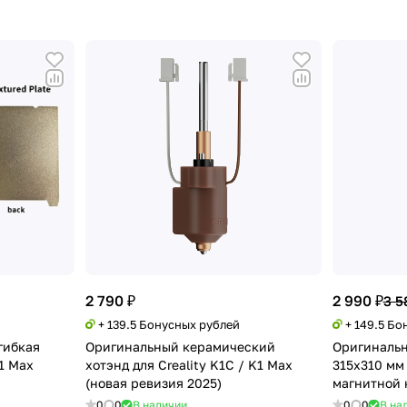
2 790 ₽
2 990 ₽
3 5
+ 139.5 Бонусных рублей
+ 149.5 Бо
гибкая
Оригинальный керамический
Оригинальн
K1 Max
хотэнд для Creality K1C / K1 Max
315х310 мм 
(новая ревизия 2025)
магнитной 
0
0
В наличии
0
0
В на