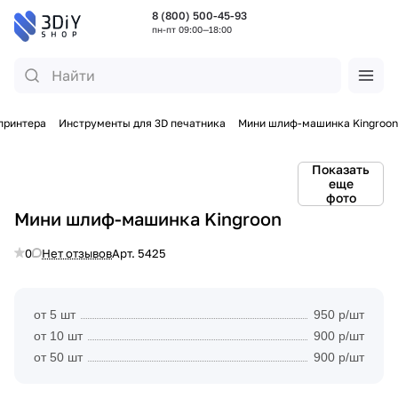
8 (800) 500-45-93
пн-пт 09:00—18:00
принтера
Инструменты для 3D печатника
Мини шлиф-машинка Kingroon
Показать
еще
фото
Мини шлиф-машинка Kingroon
0
Нет отзывов
Арт.
5425
от 5 шт
950 р/шт
от 10 шт
900 р/шт
от 50 шт
900 р/шт