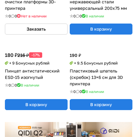
очистки платформы 3D-
нержавеющей стали
принтера
универсальный 200x75 мм
0
0
Нет в наличии
0
0
В наличии
Заказать
В корзину
180 ₽
216 ₽
-17%
190 ₽
+ 9 Бонусных рублей
+ 9.5 Бонусных рублей
Пинцет антистатический
Пластиковый шпатель
ESD-15 изогнутый
(скребок) 13×6 см для 3D
принтера
0
0
В наличии
0
0
В наличии
В корзину
В корзину