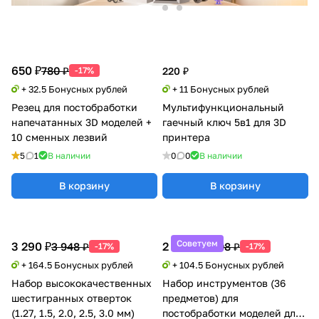
650 ₽
780 ₽
-17%
220 ₽
+ 32.5 Бонусных рублей
+ 11 Бонусных рублей
Резец для постобработки
Мультифункциональный
напечатанных 3D моделей +
гаечный ключ 5в1 для 3D
10 сменных лезвий
принтера
5
1
В наличии
0
0
В наличии
В корзину
В корзину
Советуем
3 290 ₽
2 090 ₽
3 948 ₽
2 508 ₽
-17%
-17%
+ 164.5 Бонусных рублей
+ 104.5 Бонусных рублей
Набор высококачественных
Набор инструментов (36
шестигранных отверток
предметов) для
(1.27, 1.5, 2.0, 2.5, 3.0 мм)
постобработки моделей для