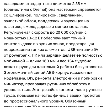
насадками стандартного диаметра 2.35 мм
(совместимы с Dremel) она мастерски справляется
со шлифовкой, полировкой, сверлением,
зачисткой облоя, поддержек и заусенцев на
пластике, смоле, дереве и мягких металлах.
Регулируемая скорость до 20 000 об/мин с
мощностью 10–12 Вт обеспечивает точный
контроль даже в хрупких зонах, предотвращая
повреждения тонких элементов. USB-питание 5V
от powerbank, ПК или зарядки делает её полностью
мобильной — длина 160 мм и вес 134 г удобно
лежат в руке для длительной работы без усталости.
Эргономичный синий ABS-корпус идеален для
моделизма, DIY, ремонта электроники и полировки
миниатюр, превращая рутинную обработку в
удовольствие. Этот девайс экономит часы ручного
труда, повышая качество финиша ваших проектов
до профессионального уровня. Обязочный
аксессуар для 3D-энтузиастов и мастеров, ценящих