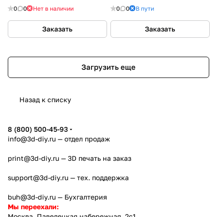
3D принтера
0
0
Нет в наличии
0
0
В пути
Заказать
Заказать
Загрузить еще
Назад к списку
8 (800) 500-45-93
info@3d-diy.ru
— отдел продаж
print@3d-diy.ru
— 3D печать на заказ
support@3d-diy.ru
— тех. поддержка
buh@3d-diy.ru
— Бухгалтерия
Мы переехали:
Москва, Павелецкая набережная, 2с1