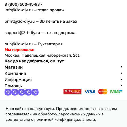
8 (800) 500-45-93
info@3d-diy.ru
— отдел продаж
print@3d-diy.ru
— 3D печать на заказ
support@3d-diy.ru
— тех. поддержка
buh@3d-diy.ru
— Бухгалтерия
Мы переехали:
Москва, Павелецкая набережная, 2с1
Как до нас добраться, см. тут
Магазин
Компания
Информация
Помощь
Наш сайт использует куки. Продолжая им пользоваться, вы
2013 - 2026 © 3DiY (Тридиай) - интернет-магазин
соглашаетесь на обработку персональных данных в
комплектующих для 3D принтеров, ЧПУ станков и
соответствии с
политикой конфиденциальности
.
робототехники
Конфиденциальность
Оферта