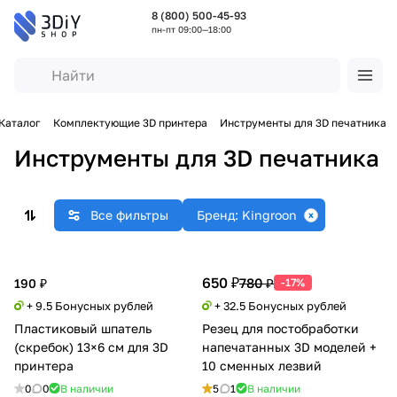
8 (800) 500-45-93
пн-пт 09:00—18:00
Каталог
Комплектующие 3D принтера
Инструменты для 3D печатника
Инструменты для 3D печатника
Все фильтры
Бренд: Kingroon
650 ₽
780 ₽
190 ₽
-17%
+ 9.5 Бонусных рублей
+ 32.5 Бонусных рублей
Пластиковый шпатель
Резец для постобработки
(скребок) 13×6 см для 3D
напечатанных 3D моделей +
принтера
10 сменных лезвий
0
0
В наличии
5
1
В наличии