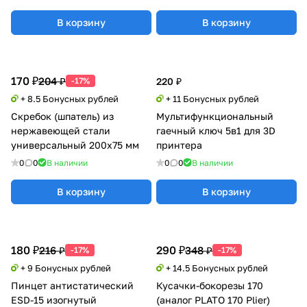
В корзину
В корзину
170 ₽
204 ₽
-17%
220 ₽
+ 8.5 Бонусных рублей
+ 11 Бонусных рублей
Скребок (шпатель) из
Мультифункциональный
нержавеющей стали
гаечный ключ 5в1 для 3D
универсальный 200x75 мм
принтера
0
0
В наличии
0
0
В наличии
В корзину
В корзину
180 ₽
290 ₽
216 ₽
348 ₽
-17%
-17%
+ 9 Бонусных рублей
+ 14.5 Бонусных рублей
Пинцет антистатический
Кусачки-бокорезы 170
ESD-15 изогнутый
(аналог PLATO 170 Plier)