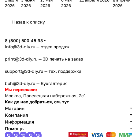
ера
ра
а
ра
принтеры на
ра
2026
2026
2026
2026
2026
Bamb
Anycubi
FlashFo
Bambu
начало 2026
FlashF
u A2L
c Kobra
rge
Lab
года
orge
Назад к списку
4
Creator
X2D
AD5X
5
8 (800) 500-45-93
info@3d-diy.ru
— отдел продаж
print@3d-diy.ru
— 3D печать на заказ
support@3d-diy.ru
— тех. поддержка
buh@3d-diy.ru
— Бухгалтерия
Мы переехали:
Москва, Павелецкая набережная, 2с1
Как до нас добраться, см. тут
Магазин
Компания
Информация
Помощь