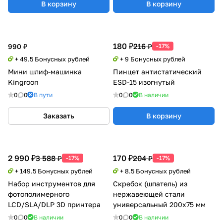
В корзину
В корзину
180 ₽
216 ₽
990 ₽
-17%
+ 49.5 Бонусных рублей
+ 9 Бонусных рублей
Мини шлиф-машинка
Пинцет антистатический
Kingroon
ESD-15 изогнутый
0
0
В пути
0
0
В наличии
Заказать
В корзину
2 990 ₽
170 ₽
3 588 ₽
204 ₽
-17%
-17%
+ 149.5 Бонусных рублей
+ 8.5 Бонусных рублей
Набор инструментов для
Скребок (шпатель) из
фотополимерного
нержавеющей стали
LCD/SLA/DLP 3D принтера
универсальный 200x75 мм
0
0
В наличии
0
0
В наличии