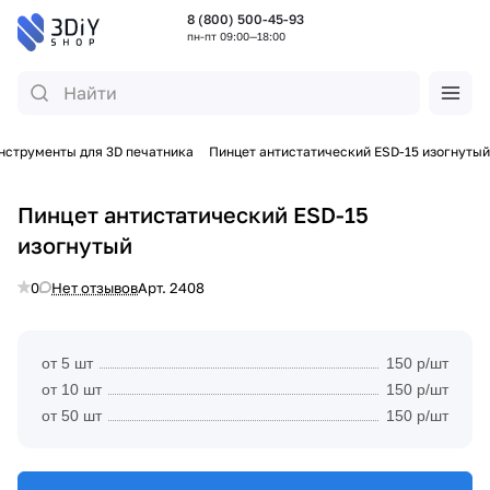
8 (800) 500-45-93
пн-пт 09:00—18:00
нструменты для 3D печатника
Пинцет антистатический ESD-15 изогнутый
Пинцет антистатический ESD-15
изогнутый
0
Нет отзывов
Арт.
2408
от 5 шт
150 р/шт
от 10 шт
150 р/шт
от 50 шт
150 р/шт