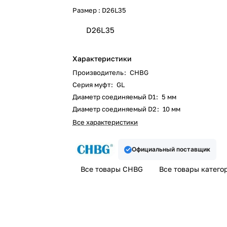
Размер :
D26L35
D26L35
Характеристики
Производитель
:
CHBG
Серия муфт
:
GL
Диаметр соединяемый D1
:
5 мм
Диаметр соединяемый D2
:
10 мм
Все характеристики
Официальный поставщик
Все товары CHBG
Все товары катего