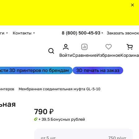
8 (800) 500-45-93
Заказать звонок
ги
Контакты
Войти
Сравнение
Избранное
Корзина
асти 3D принтеров по брендам
3D печать на заказ
интеров
Мембранная соединительная муфта GL-5-10
ьная
790 ₽
+ 39.5 Бонусных рублей
от 5 шт
750 р/шт