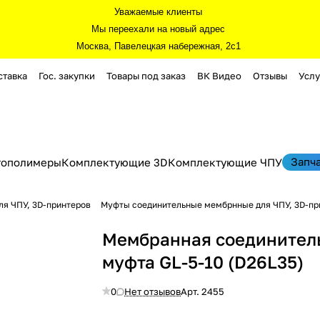
Уважаемые клиенты
Мы переехали на новый адрес
Москва, Павелецкая набережная, 2с1
ставка
Гос. закупки
Товары под заказ
ВК Видео
Отзывы
Услу
Запч
тополимеры
Комплектующие 3D
Комплектующие ЧПУ
я ЧПУ, 3D-принтеров
Муфты соединительные мембрнные для ЧПУ, 3D-пр
Мембранная соединител
муфта GL-5-10 (D26L35)
0
Нет отзывов
Арт.
2455