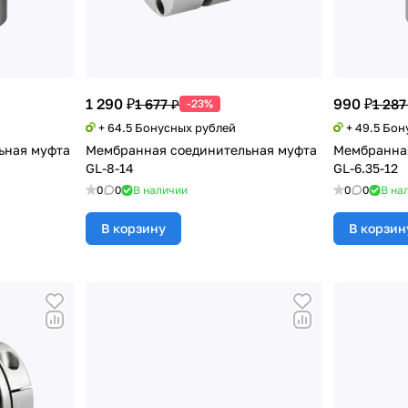
1 290 ₽
990 ₽
1 677 ₽
1 287
-23%
+ 64.5 Бонусных рублей
+ 49.5 Бо
ьная муфта
Мембранная соединительная муфта
Мембранная
GL-8-14
GL-6.35-12
0
0
В наличии
0
0
В на
В корзину
В корзин