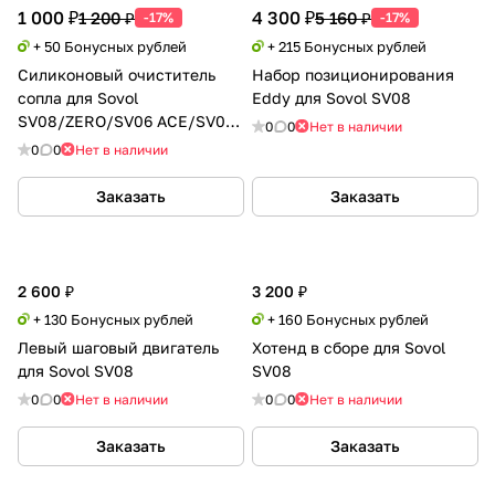
1 000 ₽
4 300 ₽
1 200 ₽
5 160 ₽
-17%
-17%
+ 50 Бонусных рублей
+ 215 Бонусных рублей
Силиконовый очиститель
Набор позиционирования
сопла для Sovol
Eddy для Sovol SV08
SV08/ZERO/SV06 ACE/SV06P
0
0
Нет в наличии
ACE
0
0
Нет в наличии
Заказать
Заказать
2 600 ₽
3 200 ₽
+ 130 Бонусных рублей
+ 160 Бонусных рублей
Левый шаговый двигатель
Хотенд в сборе для Sovol
для Sovol SV08
SV08
0
0
Нет в наличии
0
0
Нет в наличии
Заказать
Заказать