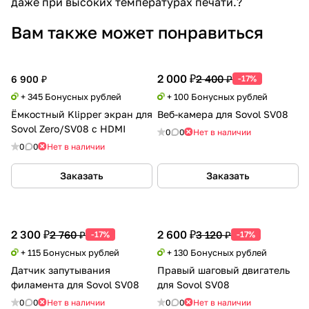
даже при высоких температурах печати.?
Вам также может понравиться
2 000 ₽
2 400 ₽
6 900 ₽
-17%
+ 345 Бонусных рублей
+ 100 Бонусных рублей
Ёмкостный Klipper экран для
Веб-камера для Sovol SV08
Sovol Zero/SV08 с HDMI
0
0
Нет в наличии
0
0
Нет в наличии
Заказать
Заказать
2 300 ₽
2 600 ₽
2 760 ₽
3 120 ₽
-17%
-17%
+ 115 Бонусных рублей
+ 130 Бонусных рублей
Датчик запутывания
Правый шаговый двигатель
филамента для Sovol SV08
для Sovol SV08
0
0
Нет в наличии
0
0
Нет в наличии