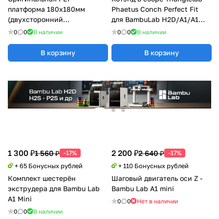
платформа 180x180мм
Phaetus Conch Perfect Fit
(двухсторонний
для BambuLab H2D/A1/A1
текстурированный PEI)
mini
0
0
В наличии
0
0
В наличии
Bambu Lab A1 mini
В корзину
В корзину
1 300 ₽
2 200 ₽
1 560 ₽
2 640 ₽
-17%
-17%
+ 65 Бонусных рублей
+ 110 Бонусных рублей
Комплект шестерён
Шаговый двигатель оси Z -
экструдера для Bambu Lab
Bambu Lab A1 mini
A1 Mini
0
0
Нет в наличии
0
0
В наличии