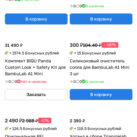
0
0
В наличии
В корзину
В корзину
300 ₽
104.40 ₽
31 490 ₽
--187%
+ 1574.5 Бонусных рублей
+ 15 Бонусных рублей
Комплект BIQU Panda
Силиконовый очиститель
Custom Look + Safety Kit для
сопла для BambuLab A1 Mini
BambuLab A1 Mini
3 шт
0
0
Нет в наличии
0
0
В наличии
Заказать
В корзину
2 490 ₽
2 988 ₽
-17%
2 390 ₽
+ 124.5 Бонусных рублей
+ 119.5 Бонусных рублей
Оригинальная PEI
Хотэнд в сборе Trianglelab