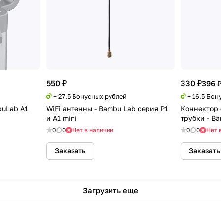
550 ₽
330 ₽
396 
+ 27.5 Бонусных рублей
+ 16.5 Бон
buLab A1
WiFi антенны - Bambu Lab серия P1
Коннектор 
и A1 mini
трубки - Ba
0
0
Нет в наличии
0
0
Нет 
Заказать
Заказать
Загрузить еще