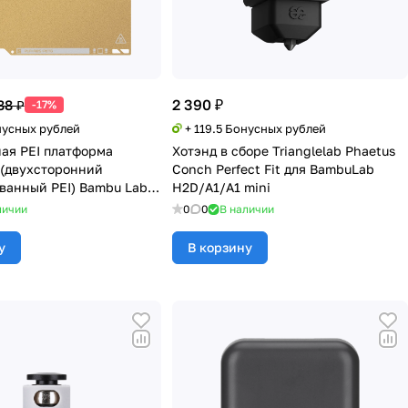
2 390 ₽
88 ₽
-17%
нусных рублей
+ 119.5 Бонусных рублей
ая PEI платформа
Хотэнд в сборе Trianglelab Phaetus
(двухсторонний
Conch Perfect Fit для BambuLab
ванный PEI) Bambu Lab
H2D/A1/A1 mini
личии
0
0
В наличии
у
В корзину