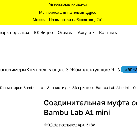
Уважаемые клиенты
Мы переехали на новый адрес
Москва, Павелецкая набережная, 2с1
вары под заказ
ВК Видео
Отзывы
Услуги
Контакты
Запч
тополимеры
Комплектующие 3D
Комплектующие ЧПУ
3D принтеров Bambu Lab
Запчасти для 3D принтера Bambu Lab A1 mini
Со
Соединительная муфта ос
Bambu Lab A1 mini
0
Нет отзывов
Арт.
5188