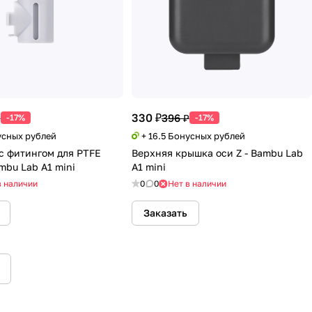
330 ₽
₽
396 ₽
-17%
-17%
усных рублей
+ 16.5 Бонусных рублей
с фитингом для PTFE
Верхняя крышка оси Z - Bambu Lab
mbu Lab A1 mini
A1 mini
в наличии
0
0
Нет в наличии
Заказать