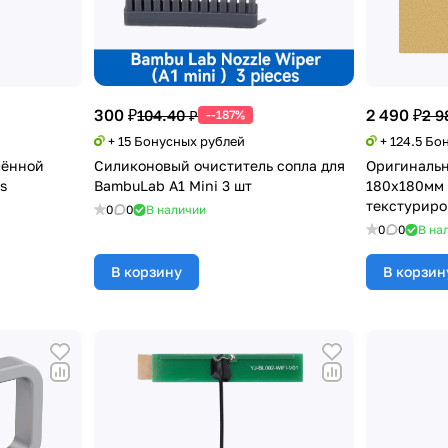
300 ₽
2 490 ₽
104.40 ₽
2 9
--187%
+ 15 Бонусных рублей
+ 124.5 Бо
лённой
Силиконовый очиститель сопла для
Оригинальн
s
BambuLab A1 Mini 3 шт
180x180мм 
текстуриро
0
0
В наличии
A1 mini
0
0
В на
В корзину
В корзин