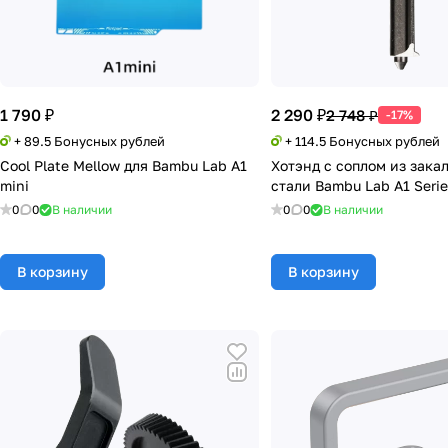
1 790 ₽
2 290 ₽
2 748 ₽
-17%
+ 89.5 Бонусных рублей
+ 114.5 Бонусных рублей
Cool Plate Mellow для Bambu Lab A1
Хотэнд с соплом из зака
mini
стали Bambu Lab A1 Serie
0
0
В наличии
0
0
В наличии
В корзину
В корзину