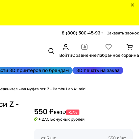
8 (800) 500-45-93
Заказать звонок
Войти
Сравнение
Избранное
Корзина
асти 3D принтеров по брендам
3D печать на заказ
единительная муфта оси Z - Bambu Lab A1 mini
и Z -
550 ₽
660 ₽
-17%
+ 27.5 Бонусных рублей
от 5 шт
550 р/шт