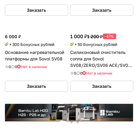
Заказать
Заказать
1 000 ₽
1 200 ₽
6 000 ₽
-17%
+ 300 Бонусных рублей
+ 50 Бонусных рублей
Основание нагревательной
Силиконовый очиститель
платформы для Sovol SV08
сопла для Sovol
SV08/ZERO/SV06 ACE/SV06P
0
0
Нет в наличии
ACE
0
0
Нет в наличии
Заказать
Заказать